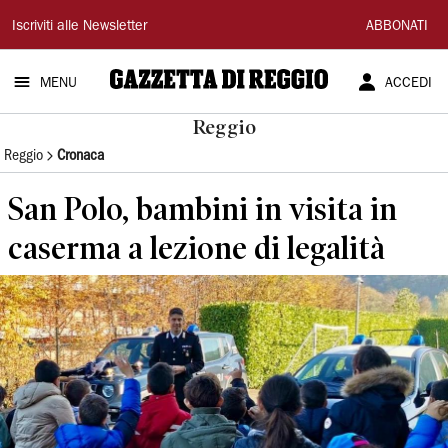
Gazzetta
Iscriviti alle Newsletter
ABBONATI
di
MENU
ACCEDI
Reggio
Reggio
Reggio
Cronaca
San Polo, bambini in visita in
caserma a lezione di legalità