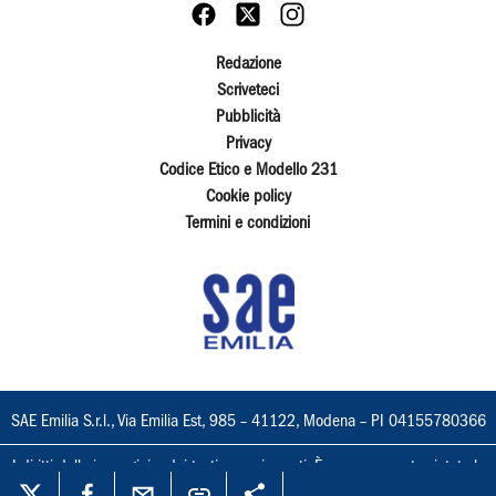
Redazione
Scriveteci
Pubblicità
Privacy
Codice Etico e Modello 231
Cookie policy
Termini e condizioni
SAE Emilia S.r.l., Via Emilia Est, 985 – 41122, Modena – PI 04155780366
I diritti delle immagini e dei testi sono riservati. È espressamente vietata la
loro riproduzione con qualsiasi mezzo e l'adattamento totale o parziale.