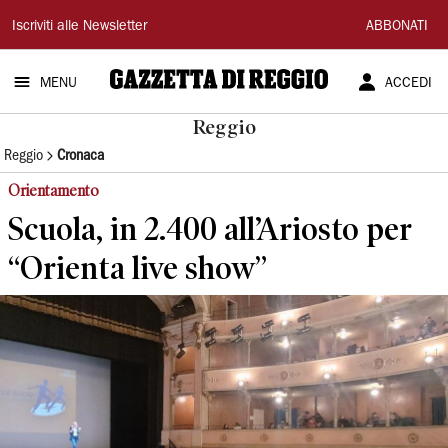
Gazzetta
Iscriviti alle Newsletter
ABBONATI
di
MENU
ACCEDI
Reggio
Reggio
Reggio
Cronaca
Orientamento
Scuola, in 2.400 all’Ariosto per
“Orienta live show”