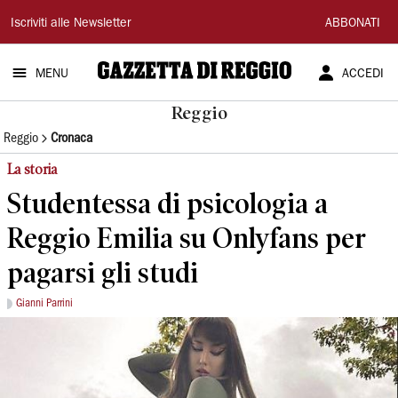
Gazzetta
Iscriviti alle Newsletter
ABBONATI
di
MENU
ACCEDI
Reggio
Reggio
Reggio
Cronaca
La storia
Studentessa di psicologia a
Reggio Emilia su Onlyfans per
pagarsi gli studi
Gianni Parrini