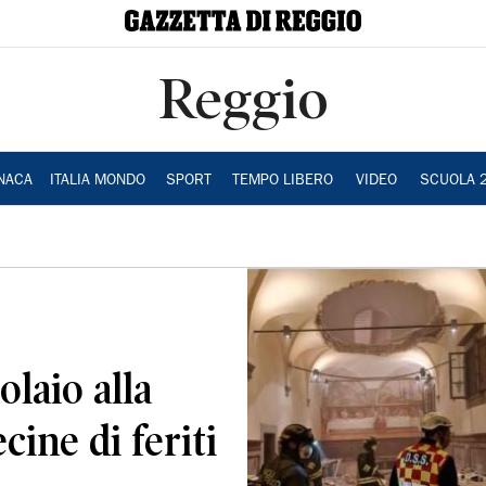
Reggio
NACA
ITALIA MONDO
SPORT
TEMPO LIBERO
VIDEO
SCUOLA 
solaio alla
cine di feriti