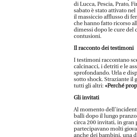
di Lucca, Pescia, Prato, Fi
sabato è stato attivato ne
il massiccio afflusso di f
che hanno fatto ricorso al
dimessi dopo le cure del c
contusioni.
Il racconto dei testimoni
I testimoni raccontano sc
calcinacci, i detriti e le a
sprofondando. Urla e disper
sotto shock. Straziante il 
tutti gli altri:
«Perché propr
Gli invitati
Al momento dell'incidente 
balli dopo il lungo pranzo
circa 200 invitati, in gran 
partecipavano molti giovan
anche dei bambini, una don