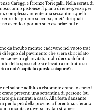
renze Careggi e Firenze Torregalli. Nella serata di
l nosocomio pistoiese il piano di emergenza per
eriti, complessivamente una sessantina quelli
le cure del pronto soccorso, metà dei quali
aso avendo riportato solo escoriazioni e
ene da incubo mentre cadevano nel vuoto tra i
ssi di legno del pavimento che si era sbriciolato
azione tra gli invitati, molti dei quali finiti
grido dello sposo che si è levato a un tratto su
io a noi è capitata questa sciagura?».
nel salone adibito a ristorante erano in corso i
: erano presenti una settantina di persone (su
parte già rientrati a casa). Alla festa danzante
i per lo più della provincia fiorentina, c'erano
na incinta, e diversi invitati stranieri,