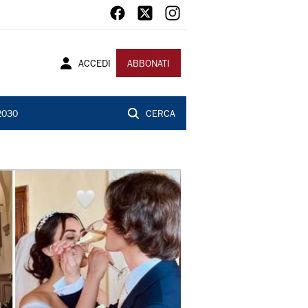
ACCEDI
ABBONATI
2030
CERCA