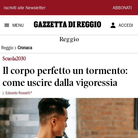
Gazzetta
Iscriviti alle Newsletter
ABBONATI
di
MENU
ACCEDI
Reggio
Reggio
Reggio
Cronaca
Scuola2030
Il corpo perfetto un tormento:
come uscire dalla vigoressia
Edoardo Rosselli*