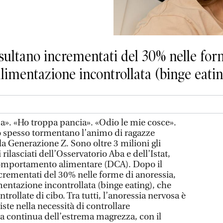
isultano incrementati del 30% nelle for
alimentazione incontrollata (binge eati
a». «Ho troppa pancia». «Odio le mie cosce».
o spesso tormentano l’animo di ragazze
lla Generazione Z. Sono oltre 3 milioni gli
 rilasciati dell’Osservatorio Aba e dell’Istat,
 comportamento alimentare (DCA). Dopo il
ncrementati del 30% nelle forme di anoressia,
mentazione incontrollata (binge eating), che
trollate di cibo. Tra tutti, l’anoressia nervosa è
te nella necessità di controllare
ca continua dell’estrema magrezza, con il