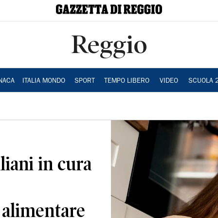
Reggio
NACA
ITALIA MONDO
SPORT
TEMPO LIBERO
VIDEO
SCUOLA 
liani in cura
alimentare