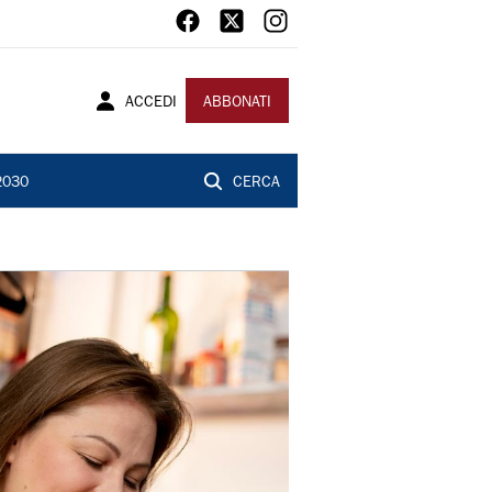
ACCEDI
ABBONATI
2030
CERCA