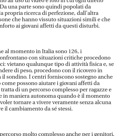
o all’uso di video e foto in cui ogni difetto
. Da una parte sono quindi popolati da
a propria ricerca di perfezione, dall’altra
sone che hanno vissuto situazioni simili e che
orto ai giovani affetti da questi disturbi.
che al momento in Italia sono 126, i
confrontano con situazioni critiche procedono
i: vietano qualunque tipo di attività fisica e, se
ndere di peso, procedono con il ricovero in
on il sondino. I centri forniscono sostegno anche
o come possono aiutare i giovani affetti da
Si tratta di un percorso complesso per ragazze e
re in maniera autonoma quando è il momento
i voler tornare a vivere veramente senza alcuna
re il cambiamento da sé stessi.
 percorso molto complesso anche per i genitori,