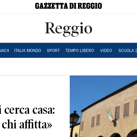
Reggio
NACA
ITALIA MONDO
SPORT
TEMPO LIBERO
VIDEO
SCUOLA 
 cerca casa:
chi affitta»