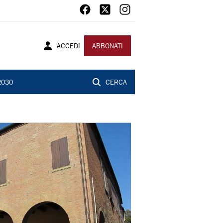
ACCEDI
ABBONATI
2030
CERCA