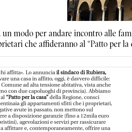
«È un modo per andare incontro alle fam
prietari che affideranno al “Patto per la
hi affitta». Lo annuncia
il sindaco di Rubiera,
vare una casa in affitto, oggi, è davvero difficile:
 Comune ad alta tensione abitativa, vista anche
iamo con due capoluoghi di provincia). Abbiamo
 al
“Patto per la casa”
della Regione, consci
ntinaia gli appartamenti sfitti che i proprietari,
ative avute in passato, non mettono sul
ere a disposizione garanzie (fino a 12mila euro
pristini), agevolazioni e servizi per rassicurare
a affittare e, contemporaneamente, offrire una