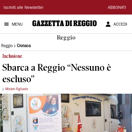
Gazzetta
Iscriviti alle Newsletter
ABBONATI
di
MENU
ACCEDI
Reggio
Reggio
Reggio
Cronaca
Inclusione
Sbarca a Reggio “Nessuno è
escluso”
Miriam Figliuolo