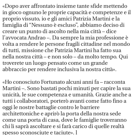
«Dopo aver affrontato insieme tante sfide mettendo
in gioco ognuno le proprie capacità e competenze e il
proprio vissuto, io e gli amici Patrizia Martini e la
famiglia di “Nessuno è escluso”, abbiamo deciso di
creare un punto di ascolto nella mia città – dice
l’avvocata Andrao –. Da sempre la mia professione è
volta a rendere le persone fragili cittadine nel mondo
di tutti, missione che Patrizia Martini ha fatto sua
nella nostra città – e non solo – da molto tempo. Qui
troverete un luogo pensato come un grande
abbraccio per rendere inclusiva la nostra città».
«Ho conosciuto Fortunato alcuni anni fa – racconta
Martini –. Sono bastati pochi minuti per capire la sua
unicità, le sue competenza e umanità. Grazie anche a
tutti i collaboratori, porterò avanti come fatto fino a
oggi le nostre battaglie contro le barriere
architettoniche e aprirò la porta della nostra sede
come una porta di casa, dove le famiglie troveranno
chi li saprà ascoltare e si farà carico di quelle realtà
spesso sconosciute e taciute». l