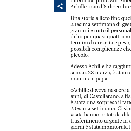
diretto dal professor Albert
Achille, nato l’8 dicembre
Una storia a lieto fine qu
23esima settimana di gest
grammi e tutto il persona
di lui per quasi quattro m
termini di crescita e peso,
possibili complicanze che
piccolo.
Adesso Achille ha raggiunt
scorso, 28 marzo, è stato 
mamma e papà.
«Achille doveva nascere a
anni, di Castellarano, a 
è stata una sorpresa il fat
23esima settimana. Ci sia
visita hanno notato la dila
trasferimento urgente in
giorni è stata monitorata l