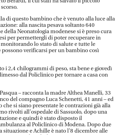
o Berardi, il cui staff ha salvato il piccolo
 scorso.
ella di questo bambino che è venuto alla luce alla
azione: alla nascita pesava soltanto 640
le della Neonatologia modenese si è preso cura
esi per permettergli di poter recuperare in
 monitorando lo stato di salute e tutte le
 possono verificarsi per un bambino così
o i 2,4 chilogrammi di peso, sta bene e giovedì
dimesso dal Policlinico per tornare a casa con
 Pasqua – racconta la madre Althea Manelli, 33
fianco del compagno Luca Schenetti, 41 anni – ed
to che si siano presentate le contrazioni già alla
mo rivolti all’ospedale di Sassuolo, dopo una
tazione e quindi è stato disposto il
 ambulanza al Policlinico di Modena. Dopo due
a situazione e Achille è nato l’8 dicembre alle