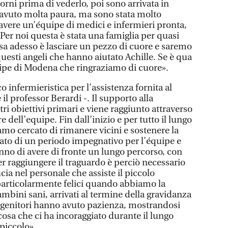
orni prima di vederlo, poi sono arrivata in
 avuto molta paura, ma sono stata molto
 avere un’équipe di medici e infermieri pronta,
Per noi questa è stata una famiglia per quasi
sa adesso è lasciare un pezzo di cuore e saremo
questi angeli che hanno aiutato Achille. Se è qua
quipe di Modena che ringraziamo di cuore».
 infermieristica per l’assistenza fornita al
 il professor Berardi -. Il supporto alla
tri obiettivi primari e viene raggiunto attraverso
 dell’equipe. Fin dall’inizio e per tutto il lungo
amo cercato di rimanere vicini e sostenere la
ttato di un periodo impegnativo per l’équipe e
sanno di avere di fronte un lungo percorso, con
per raggiungere il traguardo è perciò necessario
cia nel personale che assiste il piccolo
articolarmente felici quando abbiamo la
ambini sani, arrivati al termine della gravidanza
 genitori hanno avuto pazienza, mostrandosi
cosa che ci ha incoraggiato durante il lungo
 piccolo».