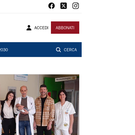
ACCEDI
ABBONATI
2030
CERCA