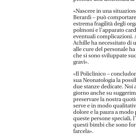
«Nascere in una situazion
Berardi – può comportare
estrema fragilità degli or
polmoni e l’apparato cardi
eventuali complicazioni. A
Achille ha necessitato di
alle cure del personale ha 
che si sono sviluppate su
gravi».
«Il Policlinico – concludo
sua Neonatologia la possibi
due stanze dedicate. Noi 
giorno anche su suggerime
preservare la nostra quoti
serve e in modo qualitativ
dolore e la paura a modo p
queste persone speciali, l
questi bimbi che sono for
farcela».