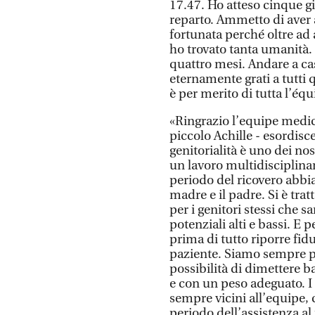
17.47. Ho atteso cinque gi
reparto. Ammetto di aver
fortunata perché oltre ad
ho trovato tanta umanità. 
quattro mesi. Andare a ca
eternamente grati a tutti 
è per merito di tutta l’é
«Ringrazio l’equipe medico
piccolo Achille - esordisce
genitorialità è uno dei nos
un lavoro multidisciplinare
periodo del ricovero abbi
madre e il padre. Si è tra
per i genitori stessi che 
potenziali alti e bassi. E 
prima di tutto riporre fidu
paziente. Siamo sempre p
possibilità di dimettere b
e con un peso adeguato. I
sempre vicini all’equipe, 
periodo dell’assistenza al