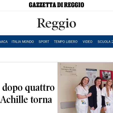
Reggio
NACA
ITALIA MONDO
SPORT
TEMPO LIBERO
VIDEO
SCUOLA 
 dopo quattro
 Achille torna