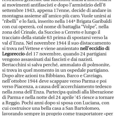
ai movimenti antifascisti e dopo l’armistizio dell’8
settembre 1943, appena 17enne, decide di andare in
montagna assieme all’amico più caro. Vuole unirsi ai
“ribelli” e lo farà, inserito nella 144ª Brigata Garibaldi
con cui opererà, col nome di battaglia “Volpe”, nella
zona del Crinale, da Succiso a Cerreto e lungo il
tracciato della statale 63 prima di spostarsi verso la
val d’Enza. Nel novembre 1944 il suo distaccamento
si trova nel Vettese e viene annientato
nell’eccidio di
Legoreccio
del 17 novembre, quando 24 partigiani
vengono assassinati dai fascisti e dai nazisti.
Bertacchini si salva perché, ammalato di polmonite,
si trova in quel momento in un ospedale partigiano.
Dopo altre azioni tra Bibbiano, Barco e Cavriago,
nell’ottobre 1944 deve scappare verso Parma e poi
verso Piacenza, a causa dell’accerchiamento tedesco
nella zona dell’Enza. Partecipa quindi alla liberazione
di Parma e nella notte del 24 aprile ‘45 riesce a tornare
a Reggio. Pochi anni dopo si sposa con Luciana, con
cui costruisce una bella casa a San Bartolomeo,
lavorando sempre in proprio come trasportatore «per