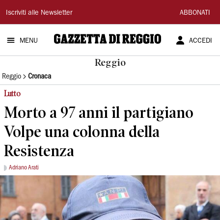
Gazzetta
Iscriviti alle Newsletter
ABBONATI
di
MENU
ACCEDI
Reggio
Reggio
Reggio
Cronaca
Lutto
Morto a 97 anni il partigiano
Volpe una colonna della
Resistenza
Adriano Arati