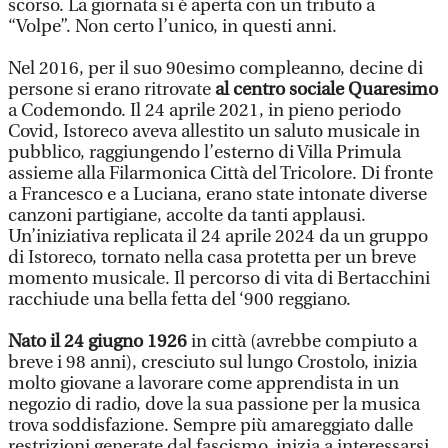
scorso. La giornata si è aperta con un tributo a
“Volpe”. Non certo l’unico, in questi anni.
Nel 2016, per il suo 90esimo compleanno, decine di
persone si erano ritrovate
al centro sociale Quaresimo
a Codemondo. Il 24 aprile 2021, in pieno periodo
Covid, Istoreco aveva allestito un saluto musicale in
pubblico, raggiungendo l’esterno di Villa Primula
assieme alla Filarmonica Città del Tricolore. Di fronte
a Francesco e a Luciana, erano state intonate diverse
canzoni partigiane, accolte da tanti applausi.
Un’iniziativa replicata il 24 aprile 2024 da un gruppo
di Istoreco, tornato nella casa protetta per un breve
momento musicale. Il percorso di vita di Bertacchini
racchiude una bella fetta del ‘900 reggiano.
Nato il 24 giugno 1926
in città (avrebbe compiuto a
breve i 98 anni), cresciuto sul lungo Crostolo, inizia
molto giovane a lavorare come apprendista in un
negozio di radio, dove la sua passione per la musica
trova soddisfazione. Sempre più amareggiato dalle
restrizioni generate dal fascismo, inizia a interessarsi