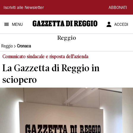
Gazzetta
Iscriviti alle Newsletter
ABBONATI
di
MENU
ACCEDI
Reggio
Reggio
Reggio
Cronaca
Comunicato sindacale e risposta dell’azienda
La Gazzetta di Reggio in
sciopero