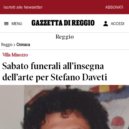
Gazzetta
Iscriviti alle Newsletter
ABBONATI
di
MENU
ACCEDI
Reggio
Reggio
Reggio
Cronaca
Villa Minozzo
Sabato funerali all’insegna
dell’arte per Stefano Daveti