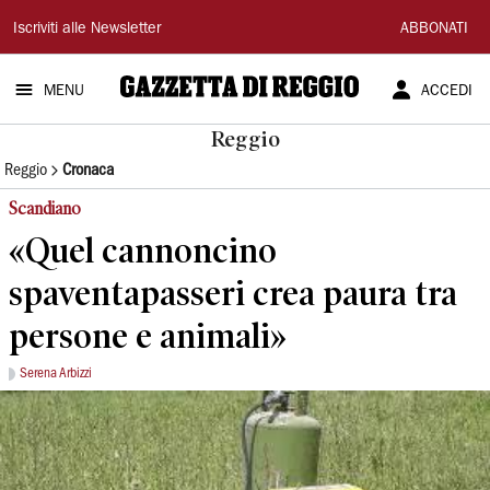
Gazzetta
Iscriviti alle Newsletter
ABBONATI
di
MENU
ACCEDI
Reggio
Reggio
Reggio
Cronaca
Scandiano
«Quel cannoncino
spaventapasseri crea paura tra
persone e animali»
Serena Arbizzi