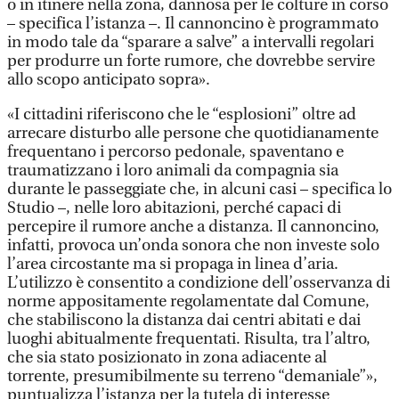
o in itinere nella zona, dannosa per le colture in corso
– specifica l’istanza –. Il cannoncino è programmato
in modo tale da “sparare a salve” a intervalli regolari
per produrre un forte rumore, che dovrebbe servire
allo scopo anticipato sopra».
«I cittadini riferiscono che le “esplosioni” oltre ad
arrecare disturbo alle persone che quotidianamente
frequentano i percorso pedonale, spaventano e
traumatizzano i loro animali da compagnia sia
durante le passeggiate che, in alcuni casi – specifica lo
Studio –, nelle loro abitazioni, perché capaci di
percepire il rumore anche a distanza. Il cannoncino,
infatti, provoca un’onda sonora che non investe solo
l’area circostante ma si propaga in linea d’aria.
L’utilizzo è consentito a condizione dell’osservanza di
norme appositamente regolamentate dal Comune,
che stabiliscono la distanza dai centri abitati e dai
luoghi abitualmente frequentati. Risulta, tra l’altro,
che sia stato posizionato in zona adiacente al
torrente, presumibilmente su terreno “demaniale”»,
puntualizza l’istanza per la tutela di interesse