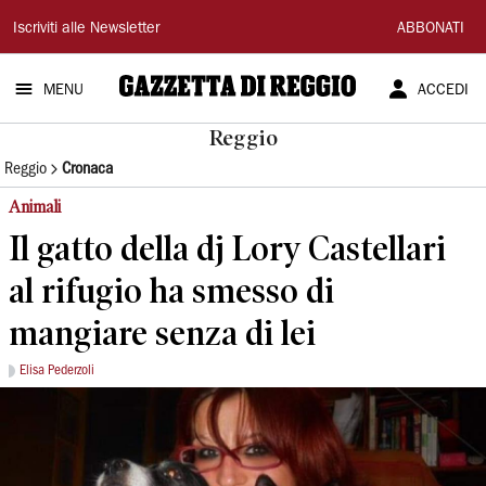
Gazzetta
Iscriviti alle Newsletter
ABBONATI
di
MENU
ACCEDI
Reggio
Reggio
Reggio
Cronaca
Animali
Il gatto della dj Lory Castellari
al rifugio ha smesso di
mangiare senza di lei
Elisa Pederzoli