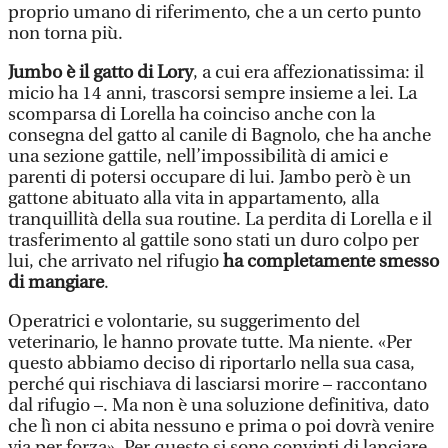
proprio umano di riferimento, che a un certo punto
non torna più.
Jumbo è il gatto di Lory
, a cui era affezionatissima: il
micio ha 14 anni, trascorsi sempre insieme a lei. La
scomparsa di Lorella ha coinciso anche con la
consegna del gatto al canile di Bagnolo, che ha anche
una sezione gattile, nell’impossibilità di amici e
parenti di potersi occupare di lui. Jambo però è un
gattone abituato alla vita in appartamento, alla
tranquillità della sua routine. La perdita di Lorella e il
trasferimento al gattile sono stati un duro colpo per
lui, che arrivato nel rifugio
ha completamente smesso
di mangiare
.
Operatrici e volontarie, su suggerimento del
veterinario, le hanno provate tutte. Ma niente. «Per
questo abbiamo deciso di riportarlo nella sua casa,
perché qui rischiava di lasciarsi morire – raccontano
dal rifugio –. Ma non è una soluzione definitiva, dato
che lì non ci abita nessuno e prima o poi dovrà venire
via per forza». Per questo si sono convinti di lanciare