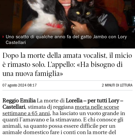
◗
Uno scatto di qualche anno fa del gatto Jambo con Lory
Castellari
Dopo la morte della amata vocalist, il micio
è rimasto solo. L’appello: «Ha bisogno di
una nuova famiglia»
07 agosto 2024 08:17
2 MINUTI DI LETTURA
Reggio Emilia
La morte di
Lorella – per tutti Lory –
Castellari
, stimata dj reggiana
morta nelle scorse
settimane a 65 anni
, ha lasciato un vuoto grande in
quanti l’amavano e la stimavano. E chi conosce gli
animali, sa quanto possa essere difficile per un
animale domestico fare i conti con la morte del