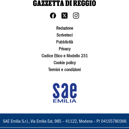
Redazione
Scriveteci
Pubblicità
Privacy
Codice Etico e Modello 231
Cookie policy
Termini e condizioni
SAE Emilia S.r.l., Via Emilia Est, 985 – 41122, Modena – PI 04155780366