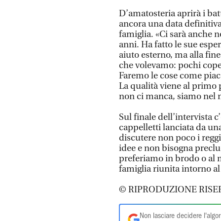
D’amatosteria aprirà i ba
ancora una data definitiva
famiglia. «Ci sarà anche n
anni. Ha fatto le sue espe
aiuto esterno, ma alla fine
che volevamo: pochi copert
Faremo le cose come piacci
La qualità viene al primo 
non ci manca, siamo nel m
Sul finale dell’intervista 
cappelletti lanciata da un
discutere non poco i regg
idee e non bisogna preclude
preferiamo in brodo o al
famiglia riunita intorno al
© RIPRODUZIONE RISE
Non lasciare decidere l'algor