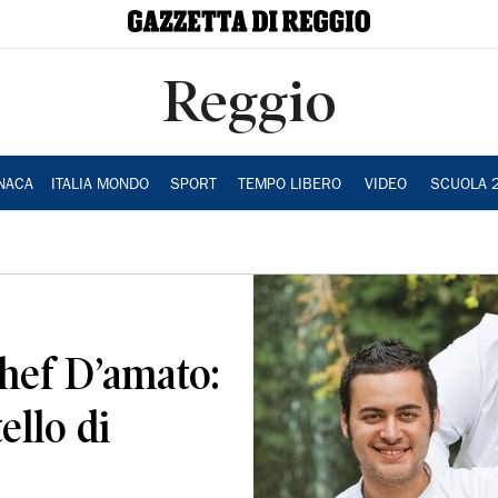
Reggio
NACA
ITALIA MONDO
SPORT
TEMPO LIBERO
VIDEO
SCUOLA 
chef D’amato:
ello di