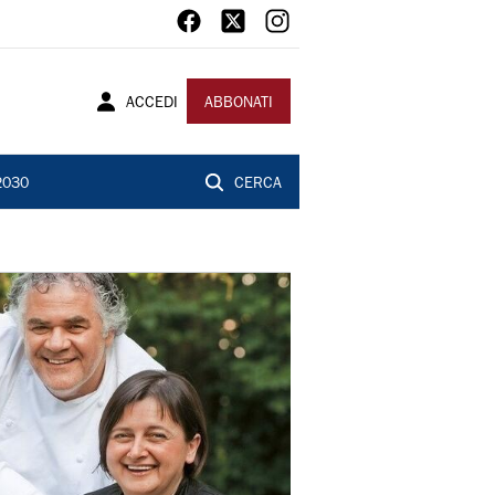
ACCEDI
ABBONATI
2030
CERCA