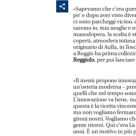
«Sapevamo che c’era quest
po’ e dopo aver visto dive
ci sono parcheggi vicino, 
saremo io, mia moglie e mi
manodopera, la scelta è st
coperti, atmosfera intima e
originario di Aulla, in To
a Reggio ha prima collez
Reggiolo
, per poi lanciare
«Il menù propone innovazi
un’osteria moderna – prose
quelli che nel tempo sono 
L’innovazione va bene, ma 
questa è la ricetta vincen
ma non vogliamo fermarci 
gironi nostri. Vogliamo che 
gente ritorni. Qui c’era La
anni. È un motivo in più p