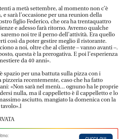
ttenti a metà settembre, al momento non c’è
, e sarà l’occasione per una reunion della
ostro figlio Federico, che ora ha trentaquattro
rienze e adesso farà ritorno. Avremo qualche
 saremo noi tre il perno dell’attività. Era quello
i così da poter gestire meglio il ristorante.
ono a noi, oltre che al cliente – vanno avanti –.
posto, questa è la prerogativa. E poi l’esperienza
estiere da 40 anni».
c’è spazio per una battuta sulla pizza con i
a pizzeria recentemente, caso che ha fatto
iani: «Non sarà nel menù... ognuno ha le proprie
rsi nulla, ma il cappelletto è il cappelletto e lo
 massimo asciutto, mangiato la domenica con la
 tavolo».l
RVATA
itmo: