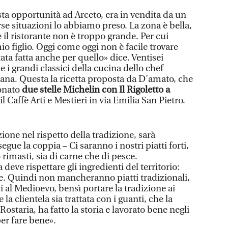
a opportunità ad Arceto, era in vendita da un
rse situazioni lo abbiamo preso. La zona è bella,
e il ristorante non è troppo grande. Per cui
o figlio. Oggi come oggi non è facile trovare
ata fatta anche per quello» dice. Ventisei
 i grandi classici della cucina dello chef
scana. Questa la ricetta proposta da D’amato, che
ionato
due stelle Michelin con Il Rigoletto a
 il Caffè Arti e Mestieri in via Emilia San Pietro.
one nel rispetto della tradizione, sarà
gue la coppia – Ci saranno i nostri piatti forti,
rimasti, sia di carne che di pesce.
deve rispettare gli ingredienti del territorio:
te. Quindi non mancheranno piatti tradizionali,
al Medioevo, bensì portare la tradizione ai
la clientela sia trattata con i guanti, che la
 Rostaria, ha fatto la storia e lavorato bene negli
er fare bene».