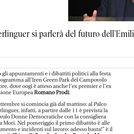
erlinguer si parlerà del futuro dell’Em
li appuntamenti e i dibattiti politici alla festa
 programma all’Iren Green Park del Campovolo
re, dove oogi è atteso anche l’ex premier e l’ex
sione Europea
Romano Prodi
.
tembre si comincia già dal mattino: al Palco
inguer, infatti, a partire dalle 11 è prevista la
avolo Donne Democratiche con la consigliera
 Mori. Nel pomeriggio il primo dibattito è alle
amento e incidenti sul lavoro: adesso basta!” è il