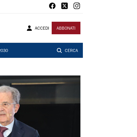
ACCEDI
ABBONATI
2030
CERCA