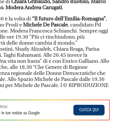
one di
Chiara Gribaudo, Sandro Ruotolo, Marco
o. Modera Andrea Carugati
.
30 è la volta di
“Il futuro dell’Emilia-Romagna”
,
o Prodi e
Michele De Pascale
, candidato Pd
gione. Modera Francesca Schianchi. Sempre oggi
lle ore 19.30 “Più ci rinchiudono, più
ertà delle donne cambia il mondo.”
stini, Shady Alizadeh, Chiara Braga, Parisa
i, Taghi Rahamani. Alle 20.45 invece la
na vita non basta” di e con Enrico Galliano. Allo
e, alle 18.30 “Che Genere di Regione
renza regionale delle Donne Democratiche che
le. Allo Spazio Michele de Pascale dalle 19.30
Zanni per Michele de Pascale. l © RIPRODUZIONE
itmo:
CLICCA QUI
 le tue notizie su Google