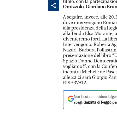
titolo, con la partecipazi
Omizzolo, Giordano Brun
A seguire, invece, alle 20.
dove intervengono Roman
alla presidenza della Re
alla Tenda Elsa Morante, a
diventeremo forti. La lib
Intervengono: Roberta Ago
Nazari, Barbara Pollastrin
presentazione del libro “U
Spazio Donne Democratich
vogliamo?”, con la Confe
incontra Michele de Pasca
alle 23 ci sarà Giorgio 
RISERVATA
Non lasciare decidere l'algor
scegli
Gazzetta di Reggio
per