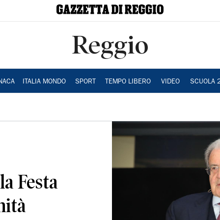
Reggio
NACA
ITALIA MONDO
SPORT
TEMPO LIBERO
VIDEO
SCUOLA 
la Festa
nità