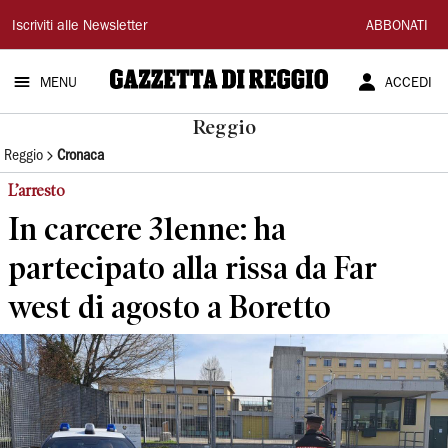
Gazzetta
Iscriviti alle Newsletter
ABBONATI
di
MENU
ACCEDI
Reggio
Reggio
Reggio
Cronaca
L’arresto
In carcere 31enne: ha
partecipato alla rissa da Far
west di agosto a Boretto