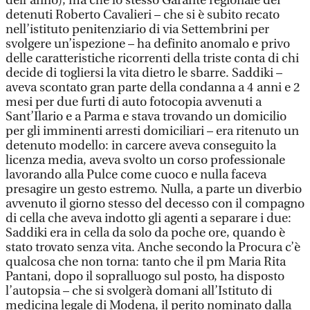
dell’anno), ma che lo stesso Garante regionale dei
detenuti Roberto Cavalieri – che si è subito recato
nell’istituto penitenziario di via Settembrini per
svolgere un’ispezione – ha definito anomalo e privo
delle caratteristiche ricorrenti della triste conta di chi
decide di togliersi la vita dietro le sbarre. Saddiki –
aveva scontato gran parte della condanna a 4 anni e 2
mesi per due furti di auto fotocopia avvenuti a
Sant’Ilario e a Parma e stava trovando un domicilio
per gli imminenti arresti domiciliari – era ritenuto un
detenuto modello: in carcere aveva conseguito la
licenza media, aveva svolto un corso professionale
lavorando alla Pulce come cuoco e nulla faceva
presagire un gesto estremo. Nulla, a parte un diverbio
avvenuto il giorno stesso del decesso con il compagno
di cella che aveva indotto gli agenti a separare i due:
Saddiki era in cella da solo da poche ore, quando è
stato trovato senza vita. Anche secondo la Procura c’è
qualcosa che non torna: tanto che il pm Maria Rita
Pantani, dopo il sopralluogo sul posto, ha disposto
l’autopsia – che si svolgerà domani all’Istituto di
medicina legale di Modena, il perito nominato dalla