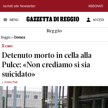
Gazzetta
Iscriviti alle Newsletter
ABBONATI
di
MENU
ACCEDI
Reggio
Reggio
Reggio
Cronaca
Il caso
Detenuto morto in cella alla
Pulce: «Non crediamo si sia
suicidato»
Ambra Prati