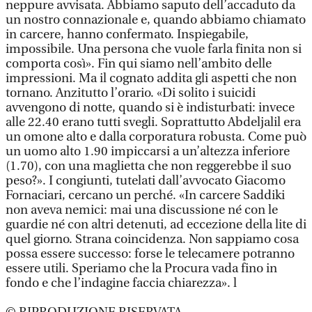
neppure avvisata. Abbiamo saputo dell’accaduto da
un nostro connazionale e, quando abbiamo chiamato
in carcere, hanno confermato. Inspiegabile,
impossibile. Una persona che vuole farla finita non si
comporta così». Fin qui siamo nell’ambito delle
impressioni. Ma il cognato addita gli aspetti che non
tornano. Anzitutto l’orario. «Di solito i suicidi
avvengono di notte, quando si è indisturbati: invece
alle 22.40 erano tutti svegli. Soprattutto Abdeljalil era
un omone alto e dalla corporatura robusta. Come può
un uomo alto 1.90 impiccarsi a un’altezza inferiore
(1.70), con una maglietta che non reggerebbe il suo
peso?». I congiunti, tutelati dall’avvocato Giacomo
Fornaciari, cercano un perché. «In carcere Saddiki
non aveva nemici: mai una discussione né con le
guardie né con altri detenuti, ad eccezione della lite di
quel giorno. Strana coincidenza. Non sappiamo cosa
possa essere successo: forse le telecamere potranno
essere utili. Speriamo che la Procura vada fino in
fondo e che l’indagine faccia chiarezza». l