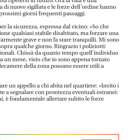
a ripetersi in futuro. Ora la villa è una
ta di nuovo sigillata e le forze dell’ordine hanno
prossimi giorni frequenti passaggi.
r la sicurezza, espressa dal vicino: «So che
one qualsiasi stabile disabitato, ma forzare una
olarmente grave e non fa stare tranquilli. Mi sono
sopra qualche giorno. Ringrazio i poliziotti:
ssionali. Chissà da quanto tempo quell’individuo
da un mese, visto che io sono appena tornato
telecamere della zona possano essere utili a
are un appello a chi abita nel quartiere: «Invito i
te a segnalare con prontezza eventuali estranei:
, è fondamentale allertare subito le forze