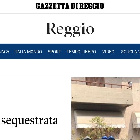
Reggio
NACA
ITALIA MONDO
SPORT
TEMPO LIBERO
VIDEO
SCUOLA 
a sequestrata