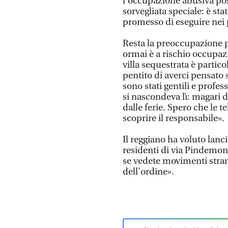
l’occupazione abusiva poss
sorvegliata speciale: è sta
promesso di eseguire nei 
Resta la preoccupazione pe
ormai è a rischio occupazi
villa sequestrata è partic
pentito di averci pensato 
sono stati gentili e profe
si nascondeva lì: magari 
dalle ferie. Spero che le 
scoprire il responsabile».
Il reggiano ha voluto lanci
residenti di via Pindemon
se vedete movimenti strani
dell’ordine».