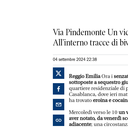
Via Pindemonte Un vici
All’interno tracce di b
04 settembre 2024 22:38
Reggio Emilia
Ora i
senza
sottoposte a sequestro giu
quartiere residenziale di 
Casablanca, dove ieri matti
ha trovato
eroina e cocain
Mercoledì verso le 10
un v
aver notato, da venerdì sco
adiacente
; una circostanz