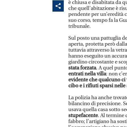
è chiusa e disabitata da q
che quell’abitazione è risu
pendente per un’eredità con
suo corso, tempo fa la Gua
tribunale.
Sul posto una pattuglia del
aperta, protetta però dalla
tuttavia attraverso la vetr
hanno eseguito un accurat
giardino circostante e sc
stata forzata
. A quel punt
entrati nella villa
: non c’e
evidente che qualcuno ci v
cibo e i rifiuti sparsi nell
La polizia ha anche trova
bilancino di precisione. 
usava quella casa sotto 
stupefacente
. Al termine 
fabbro; l’artigiano ha sost