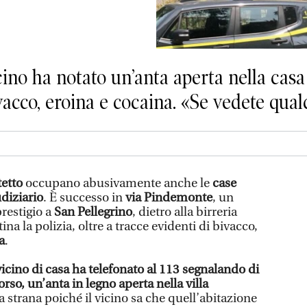
no ha notato un’anta aperta nella casa 
ivacco, eroina e cocaina. «Se vedete qua
tetto
occupano abusivamente anche le
case
diziario
. È successo in
via Pindemonte
, un
prestigio a
San Pellegrino
, dietro alla birreria
na la polizia, oltre a tracce evidenti di bivacco,
a
.
icino di casa ha telefonato al 113 segnalando di
rso, un’anta in legno aperta nella villa
a strana poiché il vicino sa che quell’abitazione