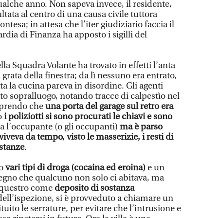
ualche anno. Non sapeva invece, il residente,
ltata al centro di una causa civile tuttora
tesa; in attesa che l’iter giudiziario faccia il
rdia di Finanza ha apposto i sigilli del
la Squadra Volante ha trovato in effetti l’anta
 grata della finestra; da lì nessuno era entrato,
ata la cucina pareva in disordine. Gli agenti
o sopralluogo, notando tracce di calpestìo nel
oprendo che
una porta del garage sul retro era
o
i poliziotti si sono procurati le chiavi e sono
ra l’occupante (o gli occupanti)
ma è parso
iveva da tempo, visto le masserizie, i resti di
e stanze
.
to
vari tipi di droga (cocaina ed eroina)
e un
Segno che qualcuno non solo ci abitava, ma
sequestro come
deposito di sostanza
dell’ispezione, si è provveduto a chiamare un
ituito le serrature, per evitare che l’intrusione e