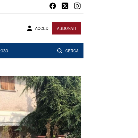
ACCEDI
ABBONATI
2030
CERCA