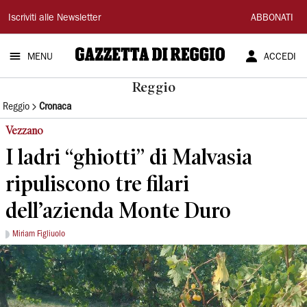
Gazzetta
Iscriviti alle Newsletter
ABBONATI
di
MENU
ACCEDI
Reggio
Reggio
Reggio
Cronaca
Vezzano
I ladri “ghiotti” di Malvasia
ripuliscono tre filari
dell’azienda Monte Duro
Miriam Figliuolo