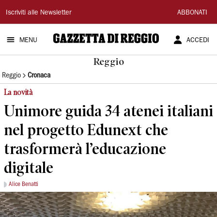
Gazzetta
Iscriviti alle Newsletter
ABBONATI
di
MENU
ACCEDI
Reggio
Reggio
Reggio
Cronaca
La novità
Unimore guida 34 atenei italiani
nel progetto Edunext che
trasformerà l’educazione
digitale
Alice Benatti