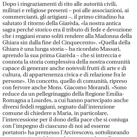
Dopo i ringraziamenti di rito alle autorità civili,
militari e religiose presenti – poi alle associazioni, ai
commercianti, gli artigiani –, il primo cittadino ha
salutato il ritorno della Giarèda, «la nostra antica
sagra perché storico era il tributo di fede e devozione
che i reggiani erano soliti rendere alla Madonna della
Ghiara sin dalla fine del Cinquecento». «Quella della
Ghiara è una lunga storia – ha ricordato Massari,
aprendo la sua prima Giarèda – che si intreccia e
connota la storia complessiva della nostra comunità
capace di generare anche notevoli frutti di arte e di
cultura, di appartenenza civica e di relazione fra le
persone». Un concetto, quello di comunità, ripreso
con fervore anche Mons. Giacomo Morandi. «Sono
reduce da un pellegrinaggio della Regione Emilia-
Romagna a Lourdes, a cui hanno partecipato anche
diversi fedeli reggiani, segnato dall’intenzione
comune di chiedere a Maria, in particolare,
l’intercessione per il dono della pace che si coniuga
con l’impegno di ciascuno di noi ad esserne
portatori» ha premesso l’Arcivescovo, sottolineando