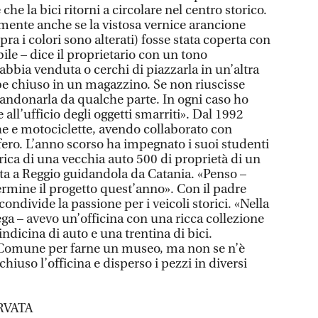
 che la bici ritorni a circolare nel centro storico.
lmente anche se la vistosa vernice arancione
pra i colori sono alterati) fosse stata coperta con
ile – dice il proprietario con un tono
’abbia venduta o cerchi di piazzarla in un’altra
ebbe chiuso in un magazzino. Se non riuscisse
andonarla da qualche parte. In ogni caso ho
all’ufficio degli oggetti smarriti». Dal 1992
che e motociclette, avendo collaborato con
ifero. L’anno scorso ha impegnato i suoi studenti
rica di una vecchia auto 500 di proprietà di un
ata a Reggio guidandola da Catania. «Penso –
termine il progetto quest’anno». Con il padre
ondivide la passione per i veicoli storici. «Nella
ga – avevo un’officina con una ricca collezione
ndicina di auto e una trentina di bici.
Comune per farne un museo, ma non se n’è
hiuso l’officina e disperso i pezzi in diversi
RVATA