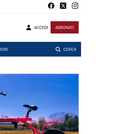
ACCEDI
ABBONATI
2030
CERCA