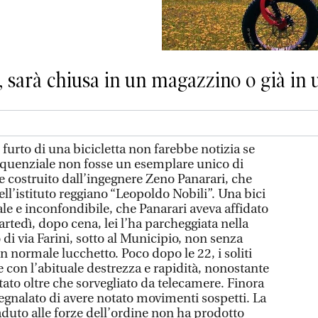
, sarà chiusa in un magazzino o già in u
furto di una bicicletta non farebbe notizia se
inquenziale non fosse un esemplare unico di
e costruito dall’ingegnere Zeno Panarari, che
ell’istituto reggiano “Leopoldo Nobili”. Una bici
nale e inconfondibile, che Panarari aveva affidato
tedì, dopo cena, lei l’ha parcheggiata nella
io di via Farini, sotto al Municipio, non senza
 normale lucchetto. Poco dopo le 22, i soliti
re con l’abituale destrezza e rapidità, nonostante
tato oltre che sorvegliato da telecamere. Finora
egnalato di avere notato movimenti sospetti. La
duto alle forze dell’ordine non ha prodotto