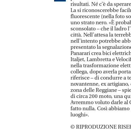
risultati. Né c’è da sperare
La si riconoscerebbe faci
fluorescente (nella foto so
uno strato nero. «È probab
sconsolato – che il ladro l
città. Nell’attesa la terr
nell’intento potrebbe abb
presentato la segnalazione 
Panarari crea bici elettri
Italjet, Lambretta e Veloc
nella trasformazione elett
collega, dopo averla port
riferisce – di condurre a 
novantenne, ex artigiano, c
zona delle Reggiane – spie
di circa 200 moto, una qui
Avremmo voluto darle al 
fatto nulla. Così abbiamo c
luoghi».
© RIPRODUZIONE RISE