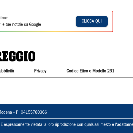
itmo:
CLICCA QUI
 le tue notizie su Google
ubblicità
Privacy
Codice Etico e Modello 231
22, Modena – PI 04155780366
ti. È espressamente vietata la loro riproduzione con qualsiasi mezzo e l'adattame