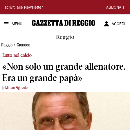
Gazzetta
Iscriviti alle Newsletter
ABBONATI
di
MENU
ACCEDI
Reggio
Reggio
Reggio
Cronaca
Lutto nel calcio
«Non solo un grande allenatore.
Era un grande papà»
Miriam Figliuolo