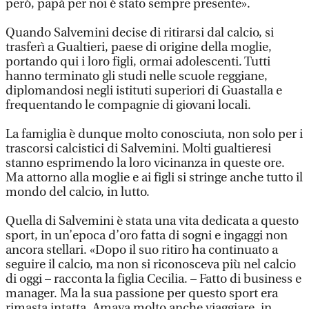
però, papà per noi è stato sempre presente».
Quando Salvemini decise di ritirarsi dal calcio, si
trasferì a Gualtieri, paese di origine della moglie,
portando qui i loro figli, ormai adolescenti. Tutti
hanno terminato gli studi nelle scuole reggiane,
diplomandosi negli istituti superiori di Guastalla e
frequentando le compagnie di giovani locali.
La famiglia è dunque molto conosciuta, non solo per i
trascorsi calcistici di Salvemini. Molti gualtieresi
stanno esprimendo la loro vicinanza in queste ore.
Ma attorno alla moglie e ai figli si stringe anche tutto il
mondo del calcio, in lutto.
Quella di Salvemini è stata una vita dedicata a questo
sport, in un’epoca d’oro fatta di sogni e ingaggi non
ancora stellari. «Dopo il suo ritiro ha continuato a
seguire il calcio, ma non si riconosceva più nel calcio
di oggi – racconta la figlia Cecilia. – Fatto di business e
manager. Ma la sua passione per questo sport era
rimasta intatta. Amava molto anche viaggiare, in