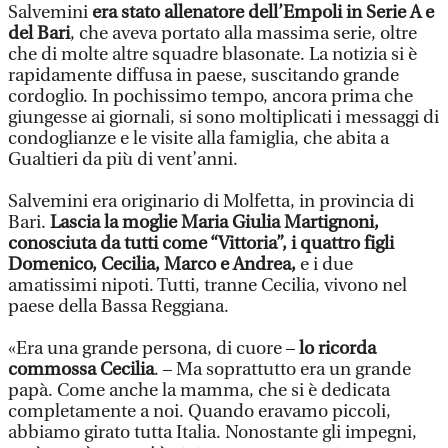
Salvemini
era stato allenatore dell’Empoli in Serie A e
del Bari
, che aveva portato alla massima serie, oltre
che di molte altre squadre blasonate. La notizia si è
rapidamente diffusa in paese, suscitando grande
cordoglio. In pochissimo tempo, ancora prima che
giungesse ai giornali, si sono moltiplicati i messaggi di
condoglianze e le visite alla famiglia, che abita a
Gualtieri da più di vent’anni.
Salvemini era originario di Molfetta, in provincia di
Bari.
Lascia la moglie Maria Giulia Martignoni,
conosciuta da tutti come “Vittoria”, i quattro figli
Domenico, Cecilia, Marco e Andrea,
e i due
amatissimi nipoti. Tutti, tranne Cecilia, vivono nel
paese della Bassa Reggiana.
«Era una grande persona, di cuore –
lo ricorda
commossa Cecilia
. – Ma soprattutto era un grande
papà. Come anche la mamma, che si è dedicata
completamente a noi. Quando eravamo piccoli,
abbiamo girato tutta Italia. Nonostante gli impegni,