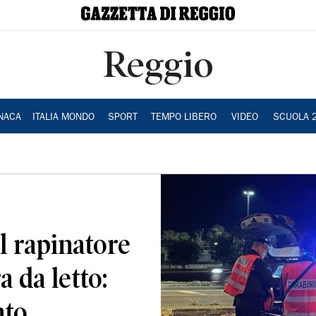
Reggio
NACA
ITALIA MONDO
SPORT
TEMPO LIBERO
VIDEO
SCUOLA 
l rapinatore
 da letto:
ato