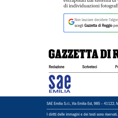
estrapolati dal sistema di
di individuazioni fotogra
Non lasciare decidere l'algor
scegli
Gazzetta di Reggio
per
Redazione
Scriveteci
P
SAE Emilia S.r.l., Via Emilia Est, 985 – 411
I diritti delle immagini e dei testi sono riserva