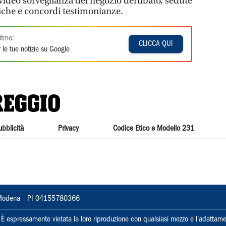
 video sorveglianza del negozio derubato, sedute
fiche e concordi testimonianze.
itmo:
CLICCA QUI
 le tue notizie su Google
ubblicità
Privacy
Codice Etico e Modello 231
22, Modena – PI 04155780366
ti. È espressamente vietata la loro riproduzione con qualsiasi mezzo e l'adattame