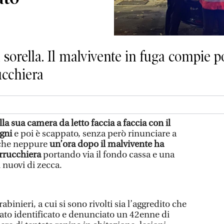
a sorella. Il malvivente in fuga compie 
ucchiera
lla sua camera da letto faccia a faccia con il
ugni
e poi è scappato, senza però rinunciare a
 che neppure
un’ora dopo il malvivente ha
arrucchiera
portando via il fondo cassa e una
i nuovi di zecca.
abinieri, a cui si sono rivolti sia l’aggredito che
 stato identificato e denunciato un 42enne di