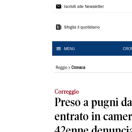
Gazzetta
Iscriviti alle Newsletter
di
Reggio
Sfoglia il quotidiano
MENU
CRO
Reggio
Cronaca
Correggio
Preso a pugni da
entrato in camera
42enne denunci