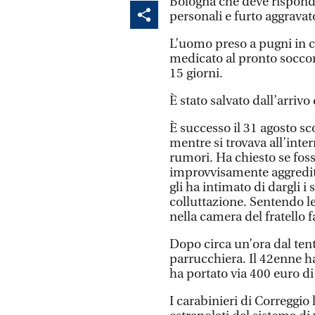
Bologna che deve risponder
personali e furto aggravat
L’uomo preso a pugni in c
medicato al pronto soccor
15 giorni.
È stato salvato dall’arrivo
È successo il 31 agosto sc
mentre si trovava all’inter
rumori. Ha chiesto se foss
improvvisamente aggredit
gli ha intimato di dargli i
colluttazione. Sentendo le 
nella camera del fratello f
Dopo circa un’ora dal tent
parrucchiera. Il 42enne ha
ha portato via 400 euro di 
I carabinieri di Correggio 