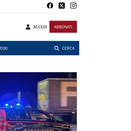
ACCEDI
ABBONATI
2030
CERCA