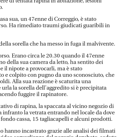
e di tentata rapina in abitazione, lesioni
o.
asa sua, un 47enne di Correggio, è stato
so. Ha rimediato traumi giudicati guaribili in
 della sorella che ha messo in fuga il malvivente.
orso. Erano circa le 20.30 quando il 47enne
no della sua camera da letto, ha sentito dei
e il nipote a provocarli, ma è stato
o e colpito con pugno da uno sconosciuto, che
 soldi. Alla sua reazione è scaturita una
urla la sorella dell’aggredito si è precipitata
acendo fuggire il rapinatore.
ativo di rapina, la spaccata al vicino negozio di
 infranto la vetrata entrando nel locale da dove
fondo cassa, 15 tagliacapelli e alcuni prodotti.
lo hanno incastrato grazie alle analisi dei filmati