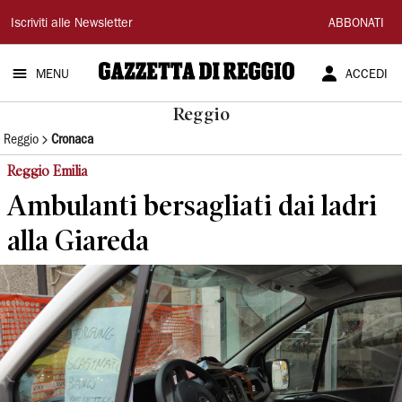
Gazzetta
Iscriviti alle Newsletter
ABBONATI
di
MENU
ACCEDI
Reggio
Reggio
Reggio
Cronaca
Reggio Emilia
Ambulanti bersagliati dai ladri
alla Giareda