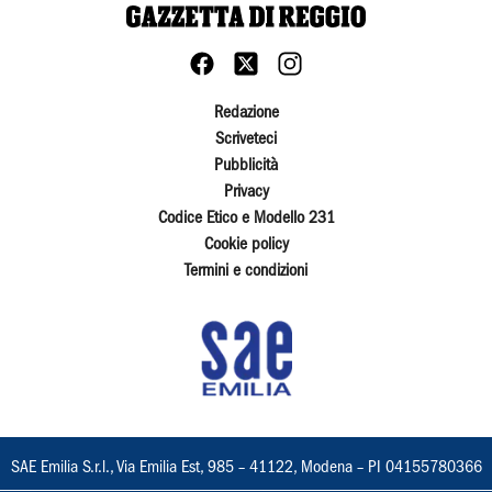
Redazione
Scriveteci
Pubblicità
Privacy
Codice Etico e Modello 231
Cookie policy
Termini e condizioni
SAE Emilia S.r.l., Via Emilia Est, 985 – 41122, Modena – PI 04155780366