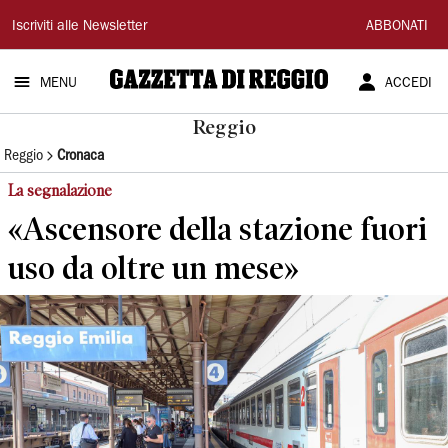
Gazzetta
Iscriviti alle Newsletter
ABBONATI
di
MENU
ACCEDI
Reggio
Reggio
Reggio
Cronaca
La segnalazione
«Ascensore della stazione fuori
uso da oltre un mese»