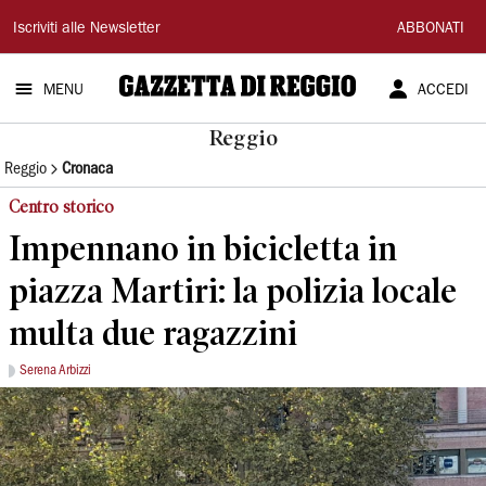
Gazzetta
Iscriviti alle Newsletter
ABBONATI
di
MENU
ACCEDI
Reggio
Reggio
Reggio
Cronaca
Centro storico
Impennano in bicicletta in
piazza Martiri: la polizia locale
multa due ragazzini
Serena Arbizzi