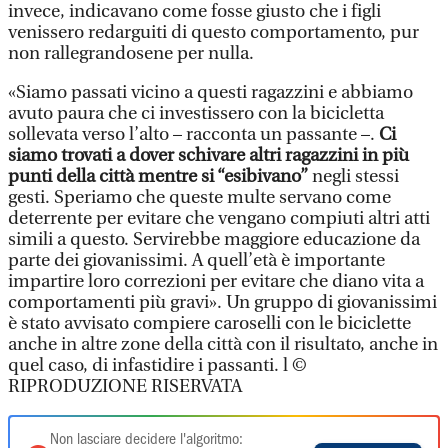
invece, indicavano come fosse giusto che i figli
venissero redarguiti di questo comportamento, pur
non rallegrandosene per nulla.
«Siamo passati vicino a questi ragazzini e abbiamo
avuto paura che ci investissero con la bicicletta
sollevata verso l’alto – racconta un passante –.
Ci
siamo trovati a dover schivare altri ragazzini in più
punti della città mentre si “esibivano”
negli stessi
gesti. Speriamo che queste multe servano come
deterrente per evitare che vengano compiuti altri atti
simili a questo. Servirebbe maggiore educazione da
parte dei giovanissimi. A quell’età è importante
impartire loro correzioni per evitare che diano vita a
comportamenti più gravi». Un gruppo di giovanissimi
è stato avvisato compiere caroselli con le biciclette
anche in altre zone della città con il risultato, anche in
quel caso, di infastidire i passanti. l ©
RIPRODUZIONE RISERVATA
Non lasciare decidere l'algoritmo: