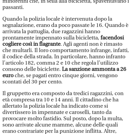
minorenni che, in sella alla bicicletta, spaventavano i
passanti.
Quando la polizia locale è intervenuta dopo la
segnalazione, erano da poco passate le 16. Quando è
arrivata la pattuglia, due ragazzini hanno
prontamente impennato sulla bicicletta,
facendosi
cogliere così in flagrante
. Agli agenti non è rimasto
che multarli. Il loro comportamento infrange, infatti,
il codice della strada. In particolare, hanno infranto
l’articolo 182, comma 2 e 10 che regola l’utilizzo
consono delle biciclette.
La sanzione ammonta a 26
euro
che, se pagati entro cinque giorni, vengono
scontati del 30 per cento.
Il gruppetto era composto da tredici ragazzini, con
età compresa tra 10 e 14 anni. Il cittadino che ha
allertato la polizia locale ha indicato come si
divertissero in impennate e caroselli, tanto da
provocare molto fastidio. Sul posto, dopo la multa,
sono arrivate alcune mamme, alcune delle quali
erano contrariate per la punizione inflitta. Altre,