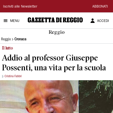
Gazzetta
Iscriviti alle Newsletter
ABBONATI
di
MENU
ACCEDI
Reggio
Reggio
Reggio
Cronaca
Il lutto
Addio al professor Giuseppe
Possenti, una vita per la scuola
Cristina Fabbri