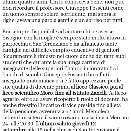
ultimi quattro anni. Chi lo conosceva bene, non può
non ricordare il professore Giuseppe Possenti come
un uomo sempre solare, sorridente, mai sopra le
righe; aveva una parola gentile e un sorriso per tutti.
Era sempre disponibile ad aiutare chi ne avesse
bisogno; con la moglie è sempre stato molto attivo in
parrocchia a San Terenziano e ha affiancato tante
famiglie nel difficile compito educativo di genitori.
Sicuramente è rimasto nel cuore anche dei tanti suoi
studenti che durante la sua lunga carriera di
insegnante delle superiori l’hanno incontrato fra i
banchi di scuola. Giuseppe Possenti ha infatti
insegnato matematica e si è fatto apprezzare per le
sue qualità di docente prima
al liceo Classico, poi al
liceo scientifico Moro, fino all’istituto Zanelli
. Al liceo
agrario, oltre ad avere ricoperto il ruolo di docente, ha
anche rivestito l’incarico di vice preside fino all’età
della pensione, avvenuta a 62 anni. Mercoledì 11
settembre si terrà il santo rosario a casa in via Mercato
24, alle 20.30.
L’ultimo saluto giovedì 12
settembre
alle 15 nella chiesa di San Terenziano; il