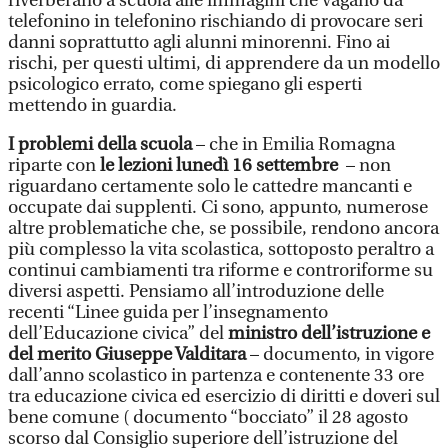
riverberano a scuola alle immagini che vagano da
telefonino in telefonino rischiando di provocare seri
danni soprattutto agli alunni minorenni. Fino ai
rischi, per questi ultimi, di apprendere da un modello
psicologico errato, come spiegano gli esperti
mettendo in guardia.
I problemi della scuola
– che in Emilia Romagna
riparte con
le lezioni lunedì 16 settembre
– non
riguardano certamente solo le cattedre mancanti e
occupate dai supplenti. Ci sono, appunto, numerose
altre problematiche che, se possibile, rendono ancora
più complesso la vita scolastica, sottoposto peraltro a
continui cambiamenti tra riforme e controriforme su
diversi aspetti. Pensiamo all’introduzione delle
recenti “Linee guida per l’insegnamento
dell’Educazione civica” del
ministro dell’istruzione e
del merito Giuseppe Valditara
– documento, in vigore
dall’anno scolastico in partenza e contenente 33 ore
tra educazione civica ed esercizio di diritti e doveri sul
bene comune ( documento “bocciato” il 28 agosto
scorso dal Consiglio superiore dell’istruzione del