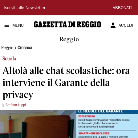
Gazzetta
Iscriviti alle Newsletter
ABBONATI
di
MENU
ACCEDI
Reggio
Reggio
Reggio
Cronaca
Scuola
Altolà alle chat scolastiche: ora
interviene il Garante della
privacy
Stefano Luppi