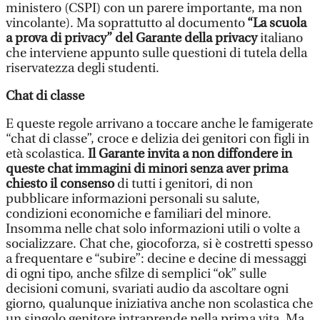
ministero (CSPI) con un parere importante, ma non
vincolante). Ma soprattutto al documento
“La scuola
a prova di privacy” del Garante della privacy
italiano
che interviene appunto sulle questioni di tutela della
riservatezza degli studenti.
Chat di classe
E queste regole arrivano a toccare anche le famigerate
“chat di classe”, croce e delizia dei genitori con figli in
età scolastica.
Il Garante invita a non diffondere in
queste chat immagini di minori senza aver prima
chiesto il consenso
di tutti i genitori, di non
pubblicare informazioni personali su salute,
condizioni economiche e familiari del minore.
Insomma nelle chat solo informazioni utili o volte a
socializzare. Chat che, giocoforza, si è costretti spesso
a frequentare e “subire”: decine e decine di messaggi
di ogni tipo, anche sfilze di semplici “ok” sulle
decisioni comuni, svariati audio da ascoltare ogni
giorno, qualunque iniziativa anche non scolastica che
un singolo genitore intraprende nella prima vita. Ma