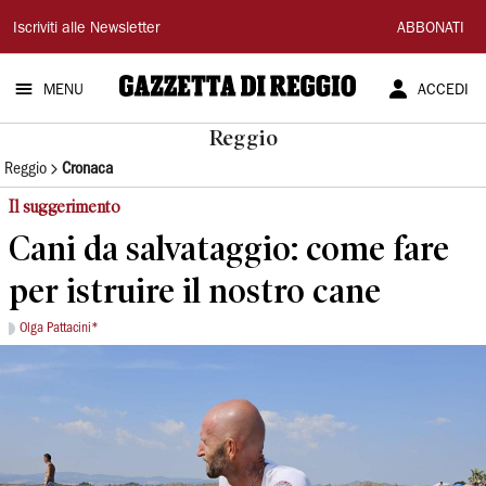
Gazzetta
Iscriviti alle Newsletter
ABBONATI
di
MENU
ACCEDI
Reggio
Reggio
Reggio
Cronaca
Il suggerimento
Cani da salvataggio: come fare
per istruire il nostro cane
Olga Pattacini*