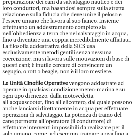
preparazione dei cani da salvataggio nautico e dei
loro conduttori, ma basandosi sempre sulla stretta
relazione e sulla fiducia che deve unire il peloso e
l’essere umano che lavora al suo fianco. Insieme
effettuano un addestramento completo sia
nell’obbedienza a terra che nel salvataggio in acqua,
fino a diventare una coppia incredibilmente affiatata.
La filosofia addestrativa della SICS usa
esclusivamente metodi gentili senza nessuna
coercizione, ma si lavora sulle motivazioni di base di
questi cani; è inutile cercare di convincere un
segugio, o rott o beagle, non è il loro mestiere.
Le Unità Cinofile Operative
vengono addestrate ad
operare in qualsiasi condizione meteo-marina e su
ogni tipo di mezzo, dalla motovedetta,
all’acquascooter, fino all’elicottero, dal quale possono
anche lanciarsi direttamente in acqua per effettuare
operazioni di salvataggio. La potenza di traino del
cane permette all’operatore (il conduttore) di
effettuare interventi impossibili da realizzare per il
solo umano, come, ad esempio, trainare a riva fino a