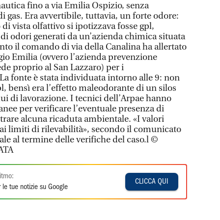
nautica fino a via Emilia Ospizio, senza
 gas. Era avvertibile, tuttavia, un forte odore:
di vista olfattivo si ipotizzava fosse gpl,
di odori generati da un’azienda chimica situata
nto il comando di via della Canalina ha allertato
ggio Emilia (ovvero l’azienda prevenzione
de proprio al San Lazzaro) per i
 fonte è stata individuata intorno alle 9: non
, bensì era l’effetto maleodorante di un silos
i di lavorazione. I tecnici dell’Arpae hanno
tanee per verificare l’eventuale presenza di
ntrare alcuna ricaduta ambientale. «I valori
 ai limiti di rilevabilità», secondo il comunicato
ale al termine delle verifiche del caso.l ©
ATA
itmo:
CLICCA QUI
 le tue notizie su Google