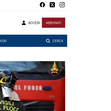
ACCEDI
ABBONATI
2030
CERCA