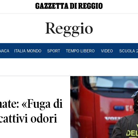
Reggio
NACA
ITALIA MONDO
SPORT
TEMPO LIBERO
VIDEO
SCUOLA 
nate: «Fuga di
attivi odori