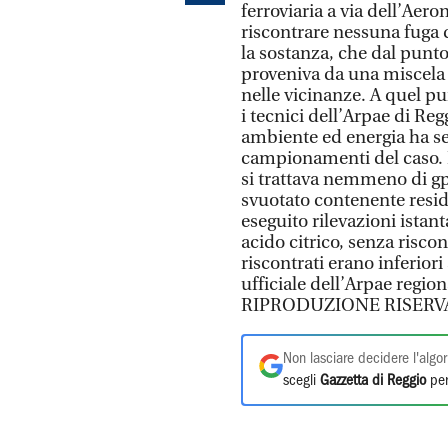
ferroviaria a via dell’Aero
riscontrare nessuna fuga di
la sostanza, che dal punto 
proveniva da una miscela 
nelle vicinanze. A quel pu
i tecnici dell’Arpae di Re
ambiente ed energia ha se
campionamenti del caso. La
si trattava nemmeno di gpl
svuotato contenente residu
eseguito rilevazioni istan
acido citrico, senza risco
riscontrati erano inferiori
ufficiale dell’Arpae region
RIPRODUZIONE RISERV
Non lasciare decidere l'algor
scegli
Gazzetta di Reggio
per