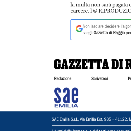
la multa non sarà pagata en
carcere. l © RIPRODUZ
Non lasciare decidere l'algor
scegli
Gazzetta di Reggio
per
Redazione
Scriveteci
P
SAE Emilia S.r.l., Via Emilia Est, 985 – 411