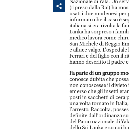
Nazionale di Yala. Un serv
(ripreso dalla Rai) ha mos
usati i due modenesi per 
informato che il caso è se
italiana si era rivolta la f
Lanka ha sorpreso i familiar
medico lavora come chiru
San Michele di Reggio Emi
e alluce valgo. L’ospedale
Ferrari e del figlio con il 
hanno descritto il padre 
Fa parte di un gruppo mo
conosce dubita che possa
non conoscesse il divieto i
emerso che gli insetti eran
posti in sacchetti di cera p
una volta tornato in Ital
l’arresto. Raccolta, posse
definite dall’ordinanza sul
del Parco nazionale di Yal
dello Sri Lanka e su cui h