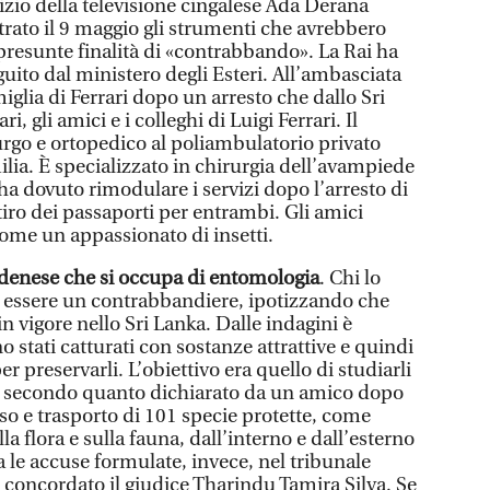
izio della televisione cingalese Ada Derana
trato il 9 maggio gli strumenti che avrebbero
presunte finalità di «contrabbando». La Rai ha
guito dal ministero degli Esteri. All’ambasciata
amiglia di Ferrari dopo un arresto che dallo Sri
i, gli amici e i colleghi di Luigi Ferrari. Il
rgo e ortopedico al poliambulatorio privato
lia. È specializzato in chirurgia dell’avampiede
 ha dovuto rimodulare i servizi dopo l’arresto di
ritiro dei passaporti per entrambi. Gli amici
come un appassionato di insetti.
denese che si occupa di entomologia
. Chi lo
 essere un contrabbandiere, ipotizzando che
n vigore nello Sri Lanka. Dalle indagini è
o stati catturati con sostanze attrattive e quindi
er preservarli. L’obiettivo era quello di studiarli
ia, secondo quanto dichiarato da un amico dopo
sso e trasporto di 101 specie protette, come
la flora e sulla fauna, dall’interno e dall’esterno
a le accuse formulate, invece, nel tribunale
a concordato il giudice Tharindu Tamira Silva. Se