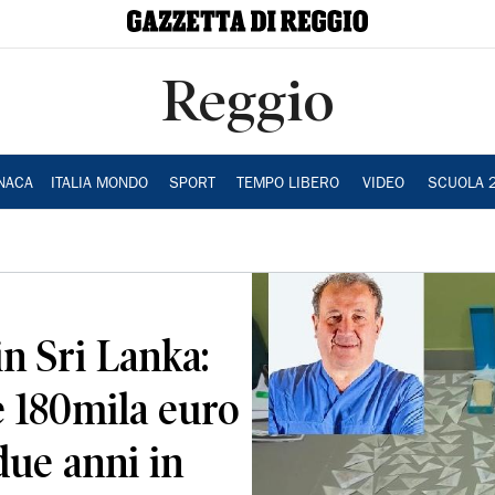
Reggio
NACA
ITALIA MONDO
SPORT
TEMPO LIBERO
VIDEO
SCUOLA 
in Sri Lanka:
 180mila euro
due anni in