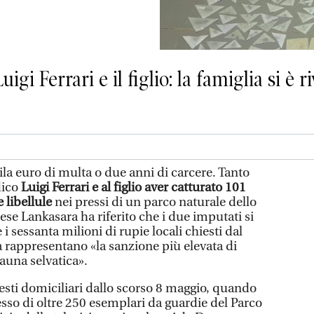
gi Ferrari e il figlio: la famiglia si è r
la euro di multa o due anni di carcere. Tanto
dico
Luigi Ferrari e al figlio aver catturato 101
e libellule
nei pressi di un parco naturale dello
lese Lankasara ha riferito che i due imputati si
 i sessanta milioni di rupie locali chiesti dal
rappresentano «la sanzione più elevata di
fauna selvatica».
rresti domiciliari dallo scorso 8 maggio, quando
sesso di oltre 250 esemplari da guardie del Parco