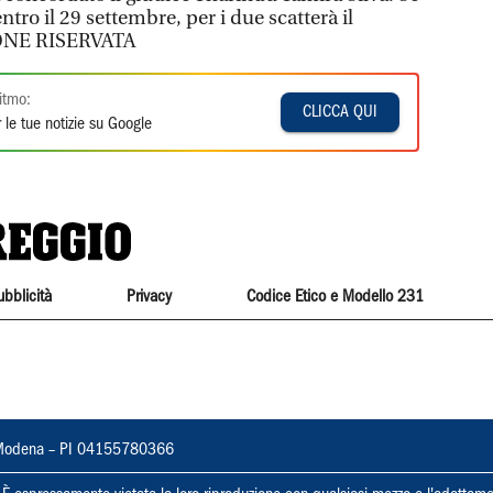
tro il 29 settembre, per i due scatterà il
IONE RISERVATA
itmo:
CLICCA QUI
 le tue notizie su Google
ubblicità
Privacy
Codice Etico e Modello 231
22, Modena – PI 04155780366