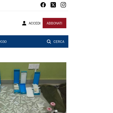
ACCEDI
ABBONATI
2030
CERCA