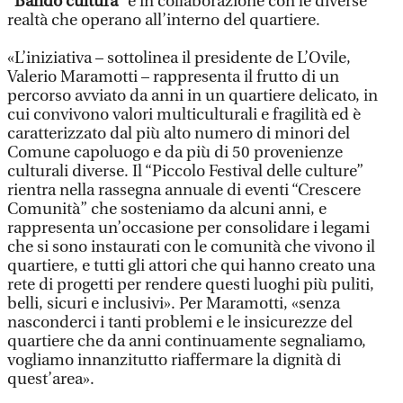
“Bando cultura”
e in collaborazione con le diverse
realtà che operano all’interno del quartiere.
«L’iniziativa – sottolinea il presidente de L’Ovile,
Valerio Maramotti – rappresenta il frutto di un
percorso avviato da anni in un quartiere delicato, in
cui convivono valori multiculturali e fragilità ed è
caratterizzato dal più alto numero di minori del
Comune capoluogo e da più di 50 provenienze
culturali diverse. Il “Piccolo Festival delle culture”
rientra nella rassegna annuale di eventi “Crescere
Comunità” che sosteniamo da alcuni anni, e
rappresenta un’occasione per consolidare i legami
che si sono instaurati con le comunità che vivono il
quartiere, e tutti gli attori che qui hanno creato una
rete di progetti per rendere questi luoghi più puliti,
belli, sicuri e inclusivi». Per Maramotti, «senza
nasconderci i tanti problemi e le insicurezze del
quartiere che da anni continuamente segnaliamo,
vogliamo innanzitutto riaffermare la dignità di
quest’area».