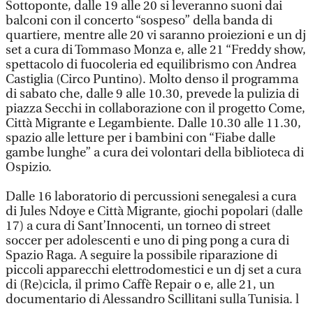
Sottoponte, dalle 19 alle 20 si leveranno suoni dai
balconi con il concerto “sospeso” della banda di
quartiere, mentre alle 20 vi saranno proiezioni e un dj
set a cura di Tommaso Monza e, alle 21 “Freddy show,
spettacolo di fuocoleria ed equilibrismo con Andrea
Castiglia (Circo Puntino). Molto denso il programma
di sabato che, dalle 9 alle 10.30, prevede la pulizia di
piazza Secchi in collaborazione con il progetto Come,
Città Migrante e Legambiente. Dalle 10.30 alle 11.30,
spazio alle letture per i bambini con “Fiabe dalle
gambe lunghe” a cura dei volontari della biblioteca di
Ospizio.
Dalle 16 laboratorio di percussioni senegalesi a cura
di Jules Ndoye e Città Migrante, giochi popolari (dalle
17) a cura di Sant’Innocenti, un torneo di street
soccer per adolescenti e uno di ping pong a cura di
Spazio Raga. A seguire la possibile riparazione di
piccoli apparecchi elettrodomestici e un dj set a cura
di (Re)cicla, il primo Caffè Repair o e, alle 21, un
documentario di Alessandro Scillitani sulla Tunisia. l