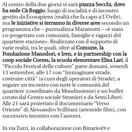
Al centro della due giorni vi sarà
piazza Secchi, dove
ha sede Cà Reggio
, luogo di socialità e di incontro
gestito da Ecosapiens (realtà che fa capo a L’Ovile),
ma
le iniziative si terranno in diverse aree
secondo un
programma che – puntualizza Maramotti – «è stato
co-progettato con comunità, famiglie e ragazzi del
quartiere stazione». Realizzato con il supporto di
varie realtà, tra le quali, oltre al
Comune, la
Fondazione Manodori, e Iren, e in partnership con la
coop sociale Coress, la scuola elementare Elisa Lari
, il
“Piccolo Festival delle culture” parte domani, venerdì
13 settembre, alle 17 con “Immaginare strade,
costruire città” (a cura degli operatori di Strade); a
seguire un incontro con tutte le comunità del
quartiere (coordinato da Mondinsieme) e un buffet
curato dal Centro sociale Stranieri e da Semi Liberi.
Alle 21 sarà proiettato il documentario “Verso
Oriente” di Alessandro Scillitani (artemide film), con
successivo incontro con l’autorei.
In via Turri, in collaborazione con Binario49 e