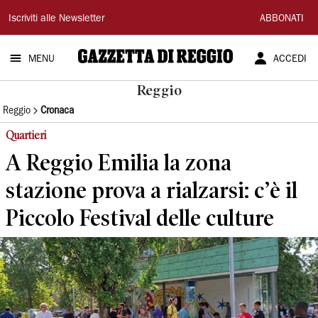
Gazzetta
Iscriviti alle Newsletter
ABBONATI
di
MENU
ACCEDI
Reggio
Reggio
Reggio
Cronaca
Quartieri
A Reggio Emilia la zona
stazione prova a rialzarsi: c’è il
Piccolo Festival delle culture