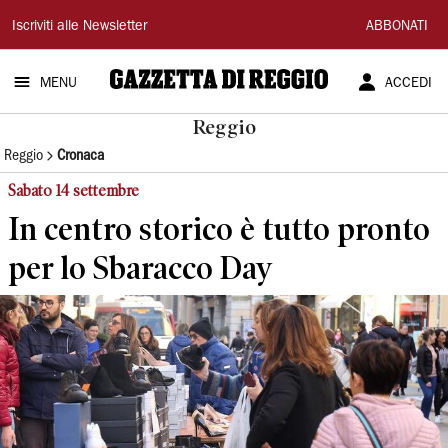
Gazzetta
Iscriviti alle Newsletter
ABBONATI
di
MENU
ACCEDI
Reggio
Reggio
Reggio
Cronaca
Sabato 14 settembre
In centro storico è tutto pronto
per lo Sbaracco Day