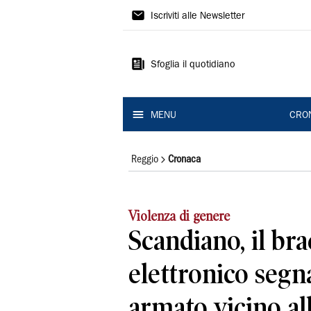
Gazzetta
Iscriviti alle Newsletter
di
Reggio
Sfoglia il quotidiano
MENU
CRO
Reggio
Cronaca
Violenza di genere
Scandiano, il bra
elettronico segna
armato vicino all