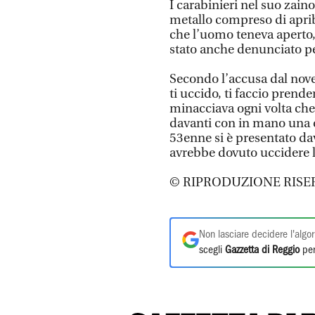
I carabinieri nel suo zain
metallo compreso di aprib
che l’uomo teneva aperto,
stato anche denunciato pe
Secondo l’accusa dal nove
ti uccido, ti faccio prende
minacciava ogni volta che 
davanti con in mano una co
53enne si è presentato dav
avrebbe dovuto uccidere le
© RIPRODUZIONE RISE
Non lasciare decidere l'algor
scegli
Gazzetta di Reggio
per