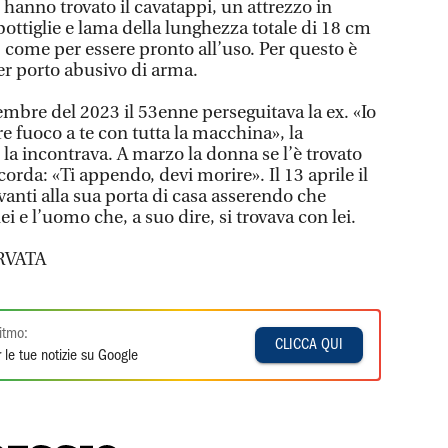
o hanno trovato il cavatappi, un attrezzo in
ottiglie e lama della lunghezza totale di 18 cm
 come per essere pronto all’uso. Per questo è
r porto abusivo di arma.
mbre del 2023 il 53enne perseguitava la ex. «Io
re fuoco a te con tutta la macchina», la
la incontrava. A marzo la donna se l’è trovato
rda: «Ti appendo, devi morire». Il 13 aprile il
anti alla sua porta di casa asserendo che
i e l’uomo che, a suo dire, si trovava con lei.
RVATA
itmo:
CLICCA QUI
 le tue notizie su Google