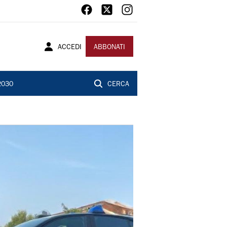
ACCEDI
ABBONATI
2030
CERCA