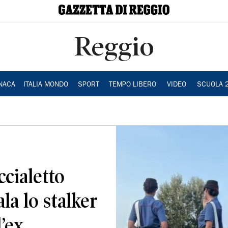
Reggio
NACA
ITALIA MONDO
SPORT
TEMPO LIBERO
VIDEO
SCUOLA 
ccialetto
la lo stalker
’ex