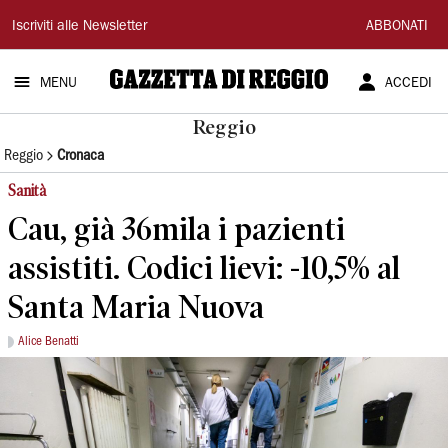
Gazzetta
Iscriviti alle Newsletter
ABBONATI
di
MENU
ACCEDI
Reggio
Reggio
Reggio
Cronaca
Sanità
Cau, già 36mila i pazienti
assistiti. Codici lievi: -10,5% al
Santa Maria Nuova
Alice Benatti