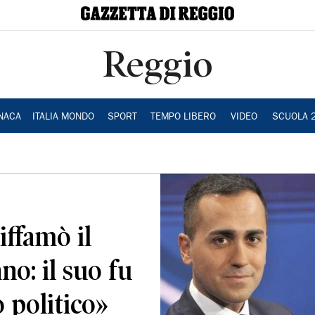
Reggio
NACA
ITALIA MONDO
SPORT
TEMPO LIBERO
VIDEO
SCUOLA 
iffamò il
no: il suo fu
 politico»