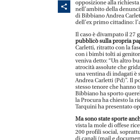
opposizione alla richiesta
nell’ambito della denunci
di Bibbiano Andrea Carlet
dell’ex primo cittadino: l
Il caso è divampato il 27
pubblicò sulla propria p
Carletti, ritratto con la fa
con i bimbi tolti ai genitori
veniva detto: “Un altro bus
atrocità assolute che grida
una ventina di indagati è 
Andrea Carletti (Pd)”. Il 
stesso tenore che hanno tr
Bibbiano ha sporto querel
la Procura ha chiesto la ri
Tarquini ha presentato o
Ma sono state sporte anch
vista la mole di offese ric
200 profili social, sopratt
di canali (mail e document