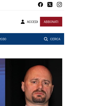
ACCEDI
ABBONATI
2030
CERCA