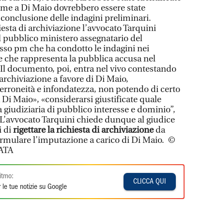
eme a Di Maio dovrebbero essere state
i conclusione delle indagini preliminari.
iesta di archiviazione l’avvocato Tarquini
il pubblico ministero assegnatario del
sso pm che ha condotto le indagini nei
 e che rappresenta la pubblica accusa nel
 Il documento, poi, entra nel vivo contestando
archiviazione a favore di Di Maio,
erroneità e infondatezza, non potendo di certo
a Di Maio», «considerarsi giustificate quale
iudiziaria di pubblico interesse e dominio”,
L’avvocato Tarquini chiede dunque al giudice
 di
rigettare la richiesta di archiviazione
da
formulare l’imputazione a carico di Di Maio. ©
ATA
itmo:
CLICCA QUI
 le tue notizie su Google