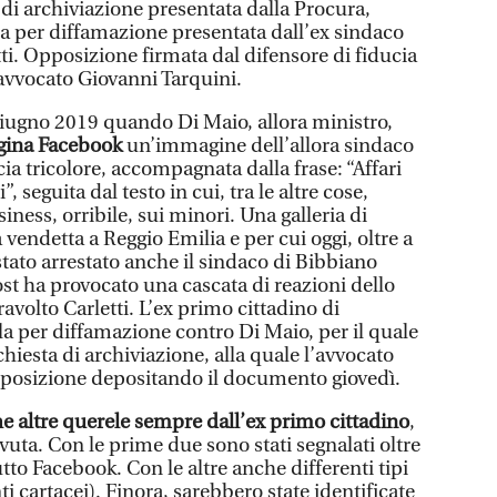
 di archiviazione presentata dalla Procura,
a per diffamazione presentata dall’ex sindaco
ti. Opposizione firmata dal difensore di fiducia
’avvocato Giovanni Tarquini.
 giugno 2019 quando Di Maio, allora ministro,
agina Facebook
un’immagine dell’allora sindaco
scia tricolore, accompagnata dalla frase: “Affari
”, seguita dal testo in cui, tra le altre cose,
iness, orribile, sui minori. Una galleria di
 vendetta a Reggio Emilia e per cui oggi, oltre a
stato arrestato anche il sindaco di Bibbiano
post ha provocato una cascata di reazioni dello
avolto Carletti. L’ex primo cittadino di
a per diffamazione contro Di Maio, per il quale
chiesta di archiviazione, alla quale l’avvocato
pposizione depositando il documento giovedì.
e altre querele sempre dall’ex primo cittadino
,
evuta. Con le prime due sono stati segnalati oltre
utto Facebook. Con le altre anche differenti tipi
i cartacei). Finora, sarebbero state identificate