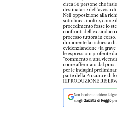
circa 50 persone che insi
destinatarie dell’avviso d
Nell’opposizione alla rich
sottolinea, inoltre, come 
procedimento fosse lo ste
confronti dell’ex sindaco
processo tuttora in corso.
duramente la richiesta di 
evidenziandone «la grave 
le espressioni proferite d
“commento a una vicenda g
come affermato dal pm». 
per le indagini preliminari
parte della Procura e di 
RIPRODUZIONE RISERV
Non lasciare decidere l'algor
scegli
Gazzetta di Reggio
per