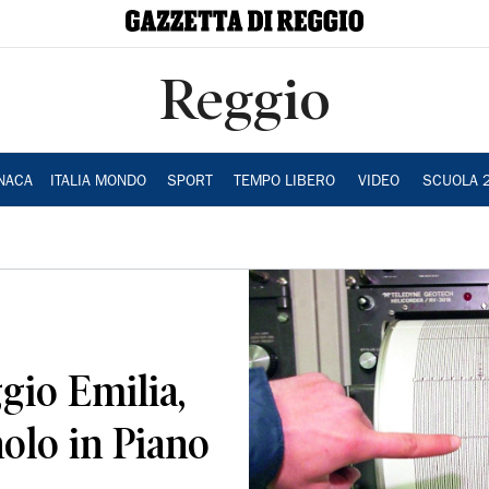
Reggio
NACA
ITALIA MONDO
SPORT
TEMPO LIBERO
VIDEO
SCUOLA 
gio Emilia,
olo in Piano