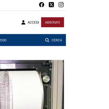
ACCEDI
ABBONATI
2030
CERCA