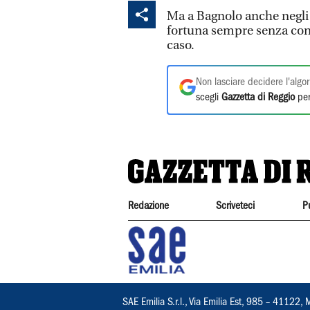
Ma a Bagnolo anche negli u
fortuna sempre senza con
caso.
Non lasciare decidere l'algor
scegli
Gazzetta di Reggio
per
Redazione
Scriveteci
P
SAE Emilia S.r.l., Via Emilia Est, 985 – 411