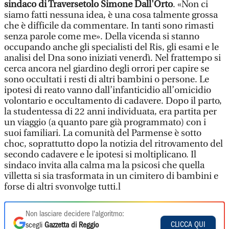
sindaco di Traversetolo Simone Dall'Orto
. «Non ci
siamo fatti nessuna idea, è una cosa talmente grossa
che è difficile da commentare. In tanti sono rimasti
senza parole come me». Della vicenda si stanno
occupando anche gli specialisti del Ris, gli esami e le
analisi del Dna sono iniziati venerdì. Nel frattempo si
cerca ancora nel giardino degli orrori per capire se
sono occultati i resti di altri bambini o persone. Le
ipotesi di reato vanno dall’infanticidio all’omicidio
volontario e occultamento di cadavere. Dopo il parto,
la studentessa di 22 anni individuata, era partita per
un viaggio (a quanto pare già programmato) con i
suoi familiari. La comunità del Parmense è sotto
choc, soprattutto dopo la notizia del ritrovamento del
secondo cadavere e le ipotesi si moltiplicano. Il
sindaco invita alla calma ma la psicosi che quella
villetta si sia trasformata in un cimitero di bambini e
forse di altri svonvolge tutti.l
Non lasciare decidere l'algoritmo:
CLICCA QUI
scegli
Gazzetta di Reggio