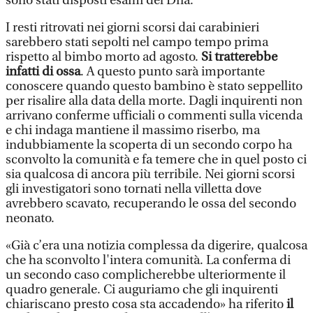
sono stati disposti esami del Dna.
I resti ritrovati nei giorni scorsi dai carabinieri
sarebbero stati sepolti nel campo tempo prima
rispetto al bimbo morto ad agosto.
Si tratterebbe
infatti di ossa
. A questo punto sarà importante
conoscere quando questo bambino è stato seppellito
per risalire alla data della morte. Dagli inquirenti non
arrivano conferme ufficiali o commenti sulla vicenda
e chi indaga mantiene il massimo riserbo, ma
indubbiamente la scoperta di un secondo corpo ha
sconvolto la comunità e fa temere che in quel posto ci
sia qualcosa di ancora più terribile. Nei giorni scorsi
gli investigatori sono tornati nella villetta dove
avrebbero scavato, recuperando le ossa del secondo
neonato.
«Già c’era una notizia complessa da digerire, qualcosa
che ha sconvolto l'intera comunità. La conferma di
un secondo caso complicherebbe ulteriormente il
quadro generale. Ci auguriamo che gli inquirenti
chiariscano presto cosa sta accadendo» ha riferito
il