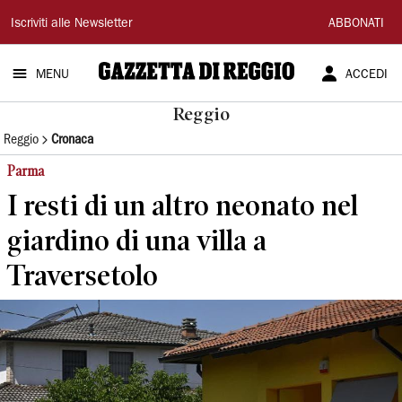
Gazzetta
Iscriviti alle Newsletter
ABBONATI
di
MENU
ACCEDI
Reggio
Reggio
Reggio
Cronaca
Parma
I resti di un altro neonato nel
giardino di una villa a
Traversetolo