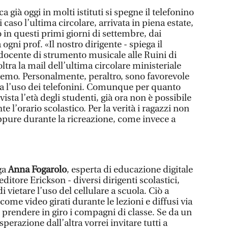
a già oggi in molti istituti si spegne il telefonino
 caso l’ultima circolare, arrivata in piena estate,
 in questi primi giorni di settembre, dai
a ogni prof. «Il nostro dirigente - spiega il
 docente di strumento musicale alle Ruini di
ltra la mail dell’ultima circolare ministeriale
emo. Personalmente, peraltro, sono favorevole
ra l’uso dei telefonini. Comunque per quanto
 vista l’età degli studenti, già ora non è possibile
te l’orario scolastico. Per la verità i ragazzi non
ppure durante la ricreazione, come invece a
ega
Anna Fogarolo
, esperta di educazione digitale
l’editore Erickson - diversi dirigenti scolastici,
 vietare l’uso del cellulare a scuola. Ciò a
come video girati durante le lezioni e diffusi via
r prendere in giro i compagni di classe. Se da un
perazione dall’altra vorrei invitare tutti a