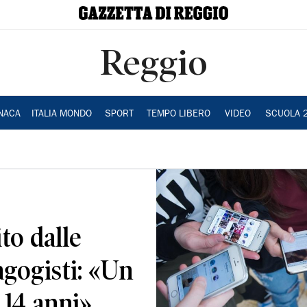
Reggio
NACA
ITALIA MONDO
SPORT
TEMPO LIBERO
VIDEO
SCUOLA 
to dalle
agogisti: «Un
 14 anni»