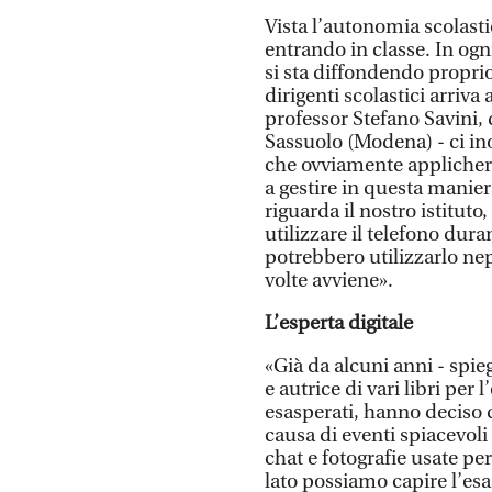
Vista l’autonomia scolastic
entrando in classe. In ogni
si sta diffondendo proprio
dirigenti scolastici arriva 
professor Stefano Savini,
Sassuolo (Modena) - ci ino
che ovviamente applicher
a gestire in questa manie
riguarda il nostro istituto,
utilizzare il telefono duran
potrebbero utilizzarlo ne
volte avviene».
L’esperta digitale
«Già da alcuni anni - spi
e autrice di vari libri per 
esasperati, hanno deciso di
causa di eventi spiacevoli 
chat e fotografie usate pe
lato possiamo capire l’esas