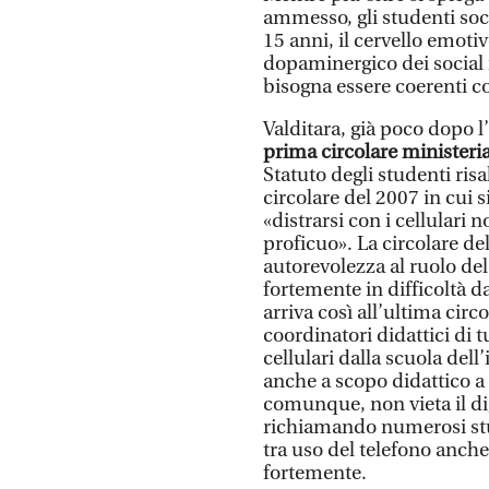
ammesso, gli studenti so
15 anni, il cervello emoti
dopaminergico dei social 
bisogna essere coerenti c
Valditara, già poco dopo 
prima circolare ministeri
Statuto degli studenti risa
circolare del 2007 in cui 
«distrarsi con i cellulari
proficuo». La circolare de
autorevolezza al ruolo de
fortemente in difficoltà d
arriva così all’ultima circol
coordinatori didattici di tu
cellulari dalla scuola dell
anche a scopo didattico a 
comunque, non vieta il dig
richiamando numerosi stud
tra uso del telefono anch
fortemente.