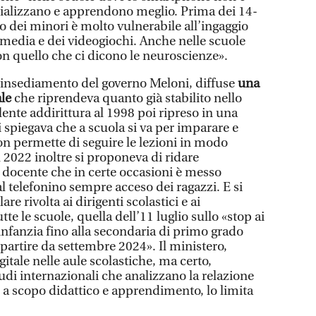
cializzano e apprendono meglio. Prima dei 14-
vo dei minori è molto vulnerabile all’ingaggio
media e dei videogiochi. Anche nelle scuole
on quello che ci dicono le neuroscienze».
l’insediamento del governo Meloni, diffuse
una
ale
che riprendeva quanto già stabilito nello
lente addirittura al 1998 poi ripreso in una
si spiegava che a scuola si va per imparare e
 non permette di seguire le lezioni in modo
l 2022 inoltre si proponeva di ridare
l docente che in certe occasioni è messo
al telefonino sempre acceso dei ragazzi. E si
are rivolta ai dirigenti scolastici e ai
tte le scuole, quella dell’11 luglio sullo «stop ai
’infanzia fino alla secondaria di primo grado
partire da settembre 2024». Il ministero,
itale nelle aule scolastiche, ma certo,
i internazionali che analizzano la relazione
e a scopo didattico e apprendimento, lo limita