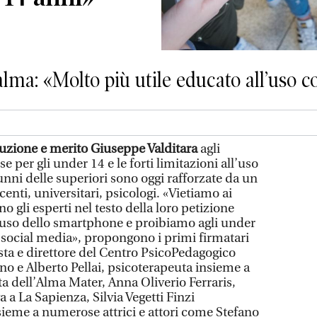
calma: «Molto più utile educato all’uso 
truzione e merito Giuseppe Valditara
agli
 per gli under 14 e le forti limitazioni all’uso
unni delle superiori sono oggi rafforzate da un
enti, universitari, psicologi. «Vietiamo ai
o gli esperti nel testo della loro petizione
’uso dello smartphone e proibiamo agli under
i social media», propongono i primi firmatari
ta e direttore del Centro PsicoPedagogico
no e Alberto Pellai, psicoterapeuta insieme a
a dell’Alma Mater, Anna Oliverio Ferraris,
a a La Sapienza, Silvia Vegetti Finzi
nsieme a numerose attrici e attori come Stefano