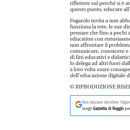
riflettere sul perché si è 
questo punto, educare all
Fogarolo invita a non abb
funziona la rete, le sue 
pensare che fino a pochi a
education con entusiasmo 
non affrontare il problem
comunicare, conoscere e 
di fini educativi e didatti
lo delega ad altri fuori da
a loro volta usare consape
dell’educazione digitale d
© RIPRODUZIONE RISE
Non lasciare decidere l'algor
scegli
Gazzetta di Reggio
per