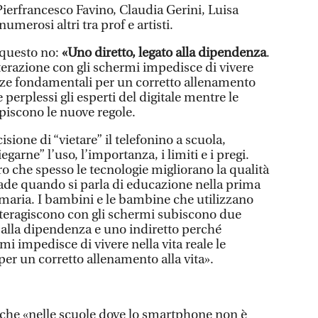
 Pierfrancesco Favino, Claudia Gerini, Luisa
numerosi altri tra prof e artisti.
 questo no:
«Uno diretto, legato alla dipendenza
.
terazione con gli schermi impedisce di vivere
ienze fondamentali per un corretto allenamento
e perplessi gli esperti del digitale mentre le
iscono le nuove regole.
isione di “vietare” il telefonino a scuola,
iegarne” l’uso, l’importanza, i limiti e i pregi.
ero che spesso le tecnologie migliorano la qualità
cade quando si parla di educazione nella prima
imaria. I bambini e le bambine che utilizzano
nteragiscono con gli schermi subiscono due
o alla dipendenza e uno indiretto perché
mi impedisce di vivere nella vita reale le
er un corretto allenamento alla vita».
a che «nelle scuole dove lo smartphone non è