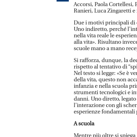
Accorsi, Paola Cortellesi,
Ranieri, Luca Zingaretti e 
Due i motivi principali di
Uno indiretto, perché l’in
nella vita reale le esper
alla vita». Risultano invec
scuole mano a mano recep
Si rafforza, dunque, la dec
rispetto al tentativo di “sp
Nel testo si legge: «Se è v
della vita, questo non ac
infanzia e nella scuola pr
strumenti tecnologici e i
danni. Uno diretto, legat
l’interazione con gli scher
esperienze fondamentali p
A scuola
Mentre più oltre si spieg