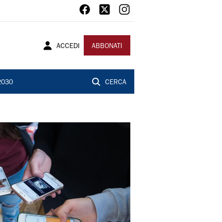
ACCEDI
ABBONATI
2030
CERCA