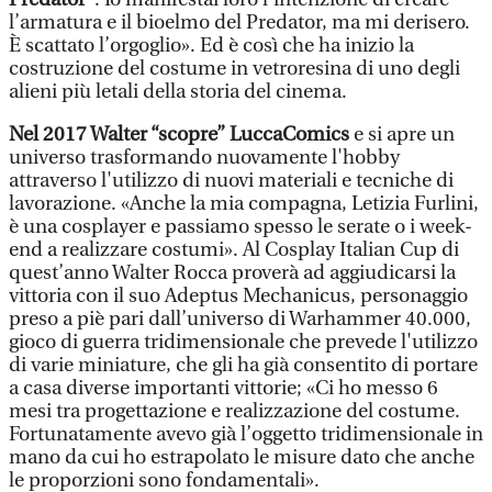
l’armatura e il bioelmo del Predator, ma mi derisero.
È scattato l’orgoglio». Ed è così che ha inizio la
costruzione del costume in vetroresina di uno degli
alieni più letali della storia del cinema.
Nel 2017 Walter “scopre” LuccaComics
e si apre un
universo trasformando nuovamente l'hobby
attraverso l'utilizzo di nuovi materiali e tecniche di
lavorazione. «Anche la mia compagna, Letizia Furlini,
è una cosplayer e passiamo spesso le serate o i week-
end a realizzare costumi». Al Cosplay Italian Cup di
quest’anno Walter Rocca proverà ad aggiudicarsi la
vittoria con il suo Adeptus Mechanicus, personaggio
preso a piè pari dall’universo di Warhammer 40.000,
gioco di guerra tridimensionale che prevede l'utilizzo
di varie miniature, che gli ha già consentito di portare
a casa diverse importanti vittorie; «Ci ho messo 6
mesi tra progettazione e realizzazione del costume.
Fortunatamente avevo già l’oggetto tridimensionale in
mano da cui ho estrapolato le misure dato che anche
le proporzioni sono fondamentali».