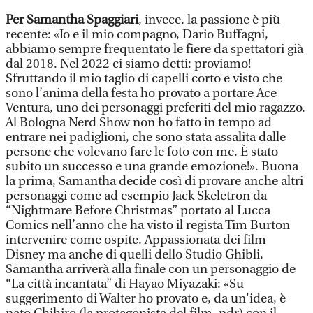
Per Samantha Spaggiari
, invece, la passione è più
recente: «Io e il mio compagno, Dario Buffagni,
abbiamo sempre frequentato le fiere da spettatori già
dal 2018. Nel 2022 ci siamo detti: proviamo!
Sfruttando il mio taglio di capelli corto e visto che
sono l’anima della festa ho provato a portare Ace
Ventura, uno dei personaggi preferiti del mio ragazzo.
Al Bologna Nerd Show non ho fatto in tempo ad
entrare nei padiglioni, che sono stata assalita dalle
persone che volevano fare le foto con me. È stato
subito un successo e una grande emozione!». Buona
la prima, Samantha decide così di provare anche altri
personaggi come ad esempio Jack Skeletron da
“Nightmare Before Christmas” portato al Lucca
Comics nell’anno che ha visto il regista Tim Burton
intervenire come ospite. Appassionata dei film
Disney ma anche di quelli dello Studio Ghibli,
Samantha arriverà alla finale con un personaggio de
“La città incantata” di Hayao Miyazaki: «Su
suggerimento di Walter ho provato e, da un'idea, è