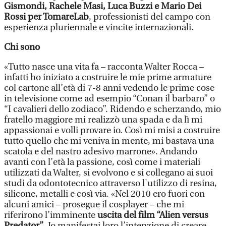
Gismondi, Rachele Masi, Luca Buzzi e Mario Dei
Rossi per TomareLab
, professionisti del campo con
esperienza pluriennale e vincite internazionali.
Chi sono
«Tutto nasce una vita fa – racconta Walter Rocca –
infatti ho iniziato a costruire le mie prime armature
col cartone all’età di 7-8 anni vedendo le prime cose
in televisione come ad esempio “Conan il barbaro” o
“I cavalieri dello zodiaco”. Ridendo e scherzando, mio
fratello maggiore mi realizzò una spada e da lì mi
appassionai e volli provare io. Così mi misi a costruire
tutto quello che mi veniva in mente, mi bastava una
scatola e del nastro adesivo marrone». Andando
avanti con l’età la passione, così come i materiali
utilizzati da Walter, si evolvono e si collegano ai suoi
studi da odontotecnico attraverso l'utilizzo di resina,
silicone, metalli e così via. «Nel 2010 ero fuori con
alcuni amici – prosegue il cosplayer – che mi
riferirono l’imminente
uscita del film “Alien versus
Predator”
. Io manifestai loro l’intenzione di creare