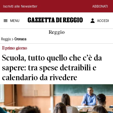
Gazzetta
Iscriviti alle Newsletter
ABBONATI
di
MENU
ACCEDI
Reggio
Reggio
Reggio
Cronaca
Il primo giorno
Scuola, tutto quello che c’è da
sapere: tra spese detraibili e
calendario da rivedere