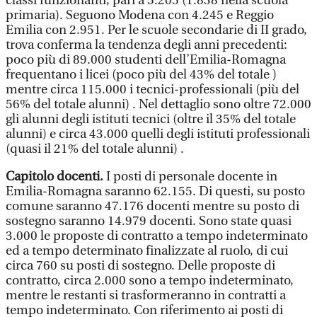
classi funzionanti, pari a 5.205 (1.838 nella scuola
primaria). Seguono Modena con 4.245 e Reggio
Emilia con 2.951. Per le scuole secondarie di II grado,
trova conferma la tendenza degli anni precedenti:
poco più di 89.000 studenti dell’Emilia-Romagna
frequentano i licei (poco più del 43% del totale )
mentre circa 115.000 i tecnici-professionali (più del
56% del totale alunni) . Nel dettaglio sono oltre 72.000
gli alunni degli istituti tecnici (oltre il 35% del totale
alunni) e circa 43.000 quelli degli istituti professionali
(quasi il 21% del totale alunni) .
Capitolo docenti.
I posti di personale docente in
Emilia-Romagna saranno 62.155. Di questi, su posto
comune saranno 47.176 docenti mentre su posto di
sostegno saranno 14.979 docenti. Sono state quasi
3.000 le proposte di contratto a tempo indeterminato
ed a tempo determinato finalizzate al ruolo, di cui
circa 760 su posti di sostegno. Delle proposte di
contratto, circa 2.000 sono a tempo indeterminato,
mentre le restanti si trasformeranno in contratti a
tempo indeterminato. Con riferimento ai posti di