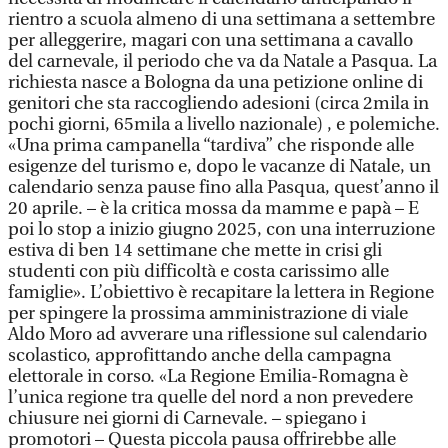
rientro a scuola almeno di una settimana a settembre
per alleggerire, magari con una settimana a cavallo
del carnevale, il periodo che va da Natale a Pasqua. La
richiesta nasce a Bologna da una petizione online di
genitori che sta raccogliendo adesioni (circa 2mila in
pochi giorni, 65mila a livello nazionale) , e polemiche.
«Una prima campanella “tardiva” che risponde alle
esigenze del turismo e, dopo le vacanze di Natale, un
calendario senza pause fino alla Pasqua, quest’anno il
20 aprile. – è la critica mossa da mamme e papà – E
poi lo stop a inizio giugno 2025, con una interruzione
estiva di ben 14 settimane che mette in crisi gli
studenti con più difficoltà e costa carissimo alle
famiglie». L’obiettivo è recapitare la lettera in Regione
per spingere la prossima amministrazione di viale
Aldo Moro ad avverare una riflessione sul calendario
scolastico, approfittando anche della campagna
elettorale in corso. «La Regione Emilia-Romagna è
l’unica regione tra quelle del nord a non prevedere
chiusure nei giorni di Carnevale. – spiegano i
promotori – Questa piccola pausa offrirebbe alle