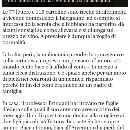
◗
Una lettera scritta dal fronte e in parte censurata
Le 77 lettere e 116 cartoline sono ricche di riferimenti
a vicende domestiche: il falegname, ad esempio, si
interessa della scrofa che a Bibbiano ha partorito, dà
alcuni consigli su come allevarla o si dilunga sul
prezzo del vino. A prevalere è dunque la voglia di
normalità.
Talvolta, però, la malinconia prende il sopravvento e
sulla carta resta impresso un pensiero d’amore: «Ti
mando cento baci e li affido al vento». In mezzo a
tanta cieca distruzione, c’è spazio anche per un moto
di pietà nei confronti di un nemico, risparmiato
perché in fin dei conti era anche lui un padre di
famiglia.
In casa, il professor Brindani ha ritrovato tre foglie
d’edera sulle quali il suo antenato aveva scritto dei
messaggi. Uno di questi è una dedica alla moglie e ai
due figli piccoli: «Affettuosi baci a te F. che sempre
amerò. Baci a Tonino, baci all’Argentina dai piedi del