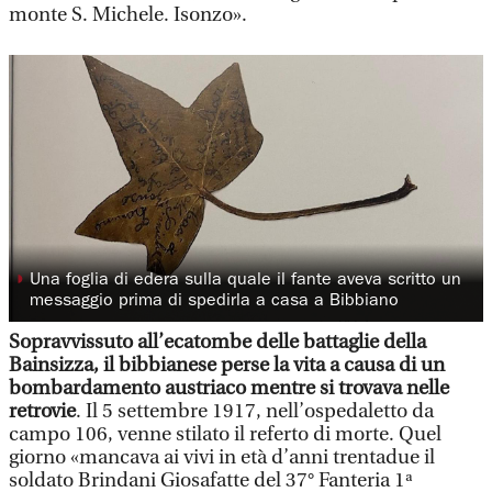
monte S. Michele. Isonzo».
◗
Una foglia di edera sulla quale il fante aveva scritto un
messaggio prima di spedirla a casa a Bibbiano
Sopravvissuto all’ecatombe delle battaglie della
Bainsizza, il bibbianese perse la vita a causa di un
bombardamento austriaco mentre si trovava nelle
retrovie
. Il 5 settembre 1917, nell’ospedaletto da
campo 106, venne stilato il referto di morte. Quel
giorno «mancava ai vivi in età d’anni trentadue il
soldato Brindani Giosafatte del 37° Fanteria 1ª