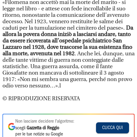
«Filomena non accettò mai la morte del marito - si
legge nel libro - e attese con fede incrollabile il suo
ritorno, nonostante la comunicazione dell’avvenuto
decesso. Nel 1923, vennero restituite le salme dei
caduti per la tumulazione nel cimitero del paese».
Da
allora la povera donna iniziò a lasciarsi andare, tanto
da essere ricoverata all’ospedale psichiatrico San
Lazzaro nel 1928, dove trascorse la sua esistenza fino
alla morte, avvenuta nel 1982
. Anche lei, dunque, una
delle tante vittime di guerra non conteggiate dalle
statistiche. Una guerra assurda, come il fante
Giosafatte non mancava di sottolineare il 3 agosto
1917: «Non mi sembra una guerra, perché non provo
odio verso nessuno…».l
© RIPRODUZIONE RISERVATA
Non lasciare decidere l'algoritmo:
CLICCA QUI
scegli
Gazzetta di Reggio
per le tue notizie su Google