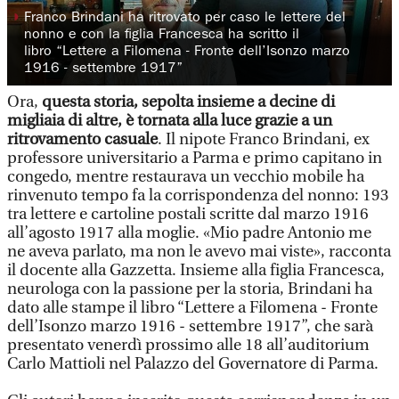
◗
Franco Brindani ha ritrovato per caso le lettere del
nonno e con la figlia Francesca ha scritto il
libro “Lettere a Filomena - Fronte dell’Isonzo marzo
1916 - settembre 1917”
Ora,
questa storia, sepolta insieme a decine di
migliaia di altre, è tornata alla luce grazie a un
ritrovamento casuale
. Il nipote Franco Brindani, ex
professore universitario a Parma e primo capitano in
congedo, mentre restaurava un vecchio mobile ha
rinvenuto tempo fa la corrispondenza del nonno: 193
tra lettere e cartoline postali scritte dal marzo 1916
all’agosto 1917 alla moglie. «Mio padre Antonio me
ne aveva parlato, ma non le avevo mai viste», racconta
il docente alla Gazzetta. Insieme alla figlia Francesca,
neurologa con la passione per la storia, Brindani ha
dato alle stampe il libro “Lettere a Filomena - Fronte
dell’Isonzo marzo 1916 - settembre 1917”, che sarà
presentato venerdì prossimo alle 18 all’auditorium
Carlo Mattioli nel Palazzo del Governatore di Parma.