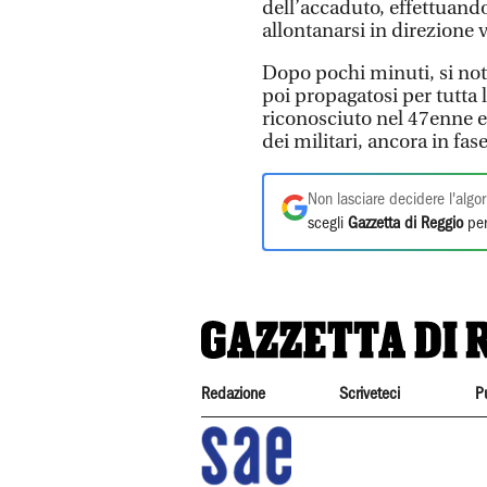
dell’accaduto, effettuando
allontanarsi in direzione 
Dopo pochi minuti, si nota
poi propagatosi per tutta 
riconosciuto nel 47enne 
dei militari, ancora in fas
Non lasciare decidere l'algor
scegli
Gazzetta di Reggio
per
Redazione
Scriveteci
P