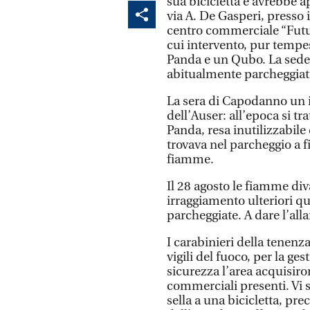
sua bicicletta e avrebbe ap
via A. De Gasperi, presso 
centro commerciale “Futura
cui intervento, pur tempes
Panda e un Qubo. La sede 
abitualmente parcheggiati
La sera di Capodanno un 
dell’Auser: all’epoca si tr
Panda, resa inutilizzabil
trovava nel parcheggio a f
fiamme.
Il 28 agosto le fiamme di
irraggiamento ulteriori qu
parcheggiate. A dare l’all
I carabinieri della tenenz
vigili del fuoco, per la g
sicurezza l’area acquisiro
commerciali presenti. Vi s
sella a una bicicletta, pre