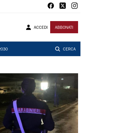
ACCEDI
ABBONATI
2030
CERCA