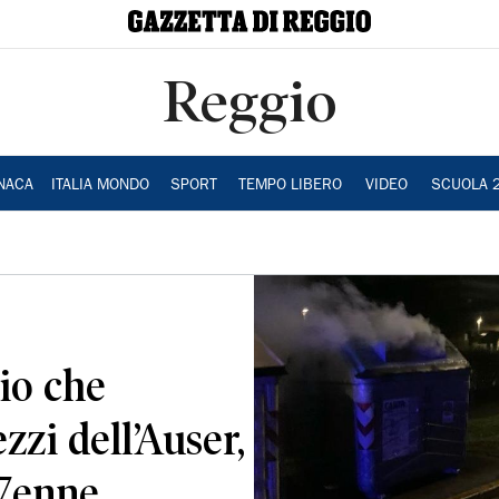
Reggio
NACA
ITALIA MONDO
SPORT
TEMPO LIBERO
VIDEO
SCUOLA 
io che
zzi dell’Auser,
47enne