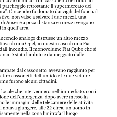
piccato il fuoco a un cassonetto dei rifiuti in
il parcheggio retrostante il supermercato del
”. L’incendio fu domato dai vigili del fuoco, il
tivo, non valse a salvare i due mezzi, una
di Auser è a poca distanza e i mezzi vengono
 in quell’area.
incendio analogo distrusse un altro mezzo
attava di una Opel, in questo caso di una Fiat
e dall’incendio. Il monovolume Fiat Qubo che si
ianco è stato lambito e danneggiato dalle
vampate dal cassonetto, avevano raggiunto per
attro cassonetti dell’umido e le due vetture
arme furono alcuni cittadini.
a locale che intervennero nell’immediato, con i
estione dell’emergenza, dopo avere messo in
no le immagini delle telecamere delle attività
i notava giungere, alle 22 circa, un uomo in
cisamente nella zona limitrofa il luogo