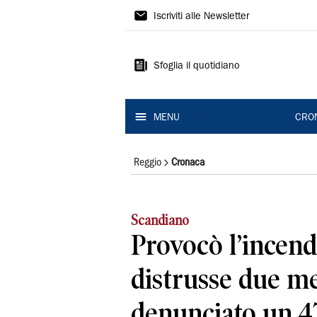
Gazzetta
Iscriviti alle Newsletter
di
Reggio
Sfoglia il quotidiano
MENU
CRO
Reggio
Cronaca
Scandiano
Provocò l’incend
distrusse due me
denunciato un 