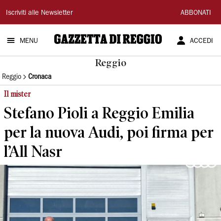
Gazzetta
Iscriviti alle Newsletter
ABBONATI
di
MENU
ACCEDI
Reggio
Reggio
Reggio
Cronaca
Il mister
Stefano Pioli a Reggio Emilia
per la nuova Audi, poi firma per
l’All Nasr