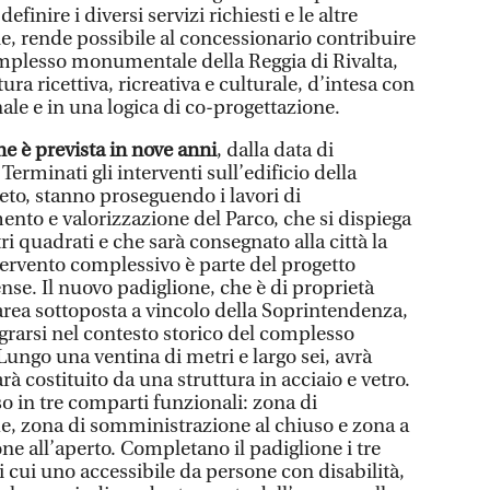
efinire i diversi servizi richiesti e le altre
e, rende possibile al concessionario contribuire
omplesso monumentale della Reggia di Rivalta,
ra ricettiva, ricreativa e culturale, d’intesa con
e e in una logica di co-progettazione.
e è prevista in nove anni
, dalla data di
Terminati gli interventi sull’edificio della
eto, stanno proseguendo i lavori di
imento e valorizzazione del Parco, che si dispiega
i quadrati e che sarà consegnato alla città la
ervento complessivo è parte del progetto
se. Il nuovo padiglione, che è di proprietà
rea sottoposta a vincolo della Soprintendenza,
egrarsi nel contesto storico del complesso
ungo una ventina di metri e largo sei, avrà
arà costituito da una struttura in acciaio e vetro.
so in tre comparti funzionali: zona di
e, zona di somministrazione al chiuso e zona a
e all’aperto. Completano il padiglione i tre
di cui uno accessibile da persone con disabilità,