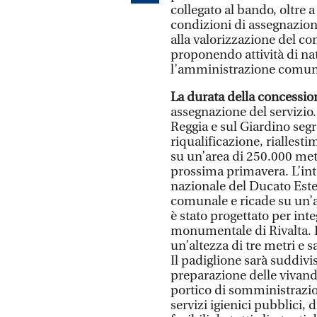
collegato al bando, oltre a d
condizioni di assegnazion
alla valorizzazione del c
proponendo attività di natu
l’amministrazione comunal
La durata della concession
assegnazione del servizio. 
Reggia e sul Giardino segr
riqualificazione, riallest
su un’area di 250.000 metr
prossima primavera. L’int
nazionale del Ducato Esten
comunale e ricade su un’a
è stato progettato per int
monumentale di Rivalta. L
un’altezza di tre metri e s
Il padiglione sarà suddivi
preparazione delle vivand
portico di somministrazion
servizi igienici pubblici, 