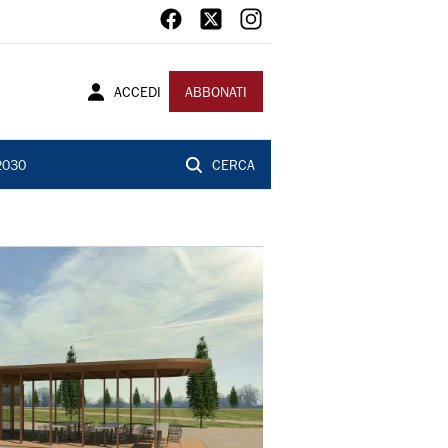
ACCEDI
ABBONATI
2030
CERCA