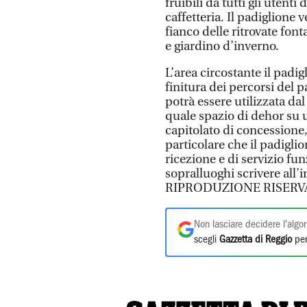
fruibili da tutti gli uten
caffetteria. Il padiglione v
fianco delle ritrovate fon
e giardino d’inverno.
L’area circostante il padig
finitura dei percorsi del p
potrà essere utilizzata dal
quale spazio di dehor su u
capitolato di concessione,
particolare che il padiglio
ricezione e di servizio fun
sopralluoghi scrivere all’
RIPRODUZIONE RISERV
Non lasciare decidere l'algor
scegli
Gazzetta di Reggio
per