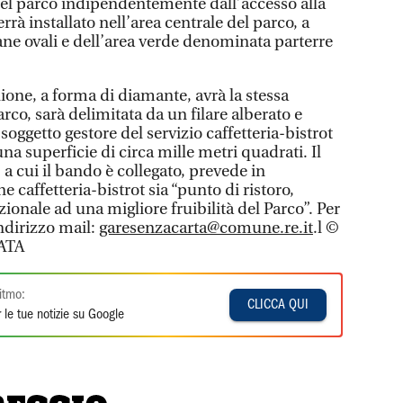
ti del parco indipendentemente dall’accesso alla
errà installato nell’area centrale del parco, a
tane ovali e dell’area verde denominata parterre
lione, a forma di diamante, avrà la stessa
arco, sarà delimitata da un filare alberato e
 soggetto gestore del servizio caffetteria-bistrot
na superficie di circa mille metri quadrati. Il
 a cui il bando è collegato, prevede in
ne caffetteria-bistrot sia “punto di ristoro,
zionale ad una migliore fruibilità del Parco”. Per
indirizzo mail:
garesenzacarta@comune.re.it
.l ©
ATA
itmo:
CLICCA QUI
 le tue notizie su Google