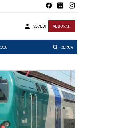
ACCEDI
ABBONATI
2030
CERCA