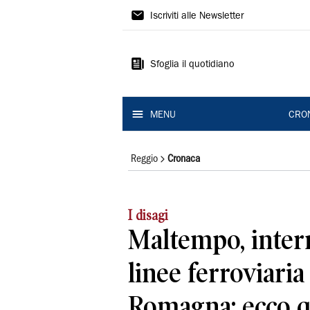
Gazzetta
Iscriviti alle Newsletter
di
Reggio
Sfoglia il quotidiano
MENU
CRO
Reggio
Cronaca
I disagi
Maltempo, interr
linee ferroviaria
Romagna: ecco q