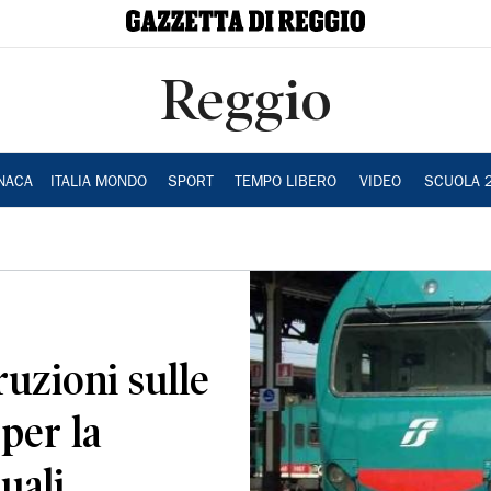
Reggio
NACA
ITALIA MONDO
SPORT
TEMPO LIBERO
VIDEO
SCUOLA 
uzioni sulle
 per la
uali