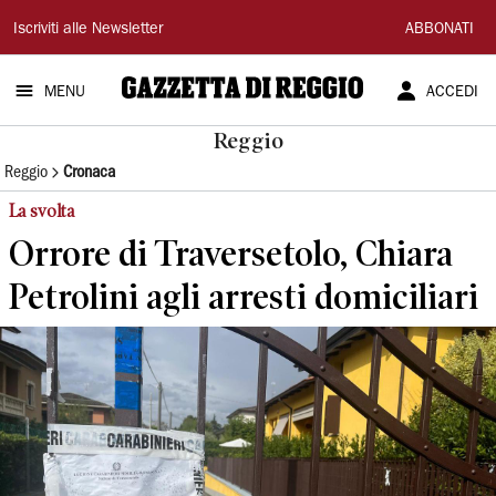
Gazzetta
Iscriviti alle Newsletter
ABBONATI
di
MENU
ACCEDI
Reggio
Reggio
Reggio
Cronaca
La svolta
Orrore di Traversetolo, Chiara
Petrolini agli arresti domiciliari