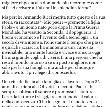
migliore risposta alla domanda più ricorrente: come
si fa ad arrivare a 100 anni in splendida forma?
Ma perché Armando Ricci merita tutto questo e la sua
storia va raccontata? «Mio padre – premette la figlia
Paola – è un uomo nato poco dopo la Prima Guerra
Mondiale, ha vissuto la Seconda, il dopoguerra, il
boom economico e l’avvento della tecnologia... un
secolo di vita intensa. Nonostante il tempo che passa
e qualche acciacco, ha mantenuto una curiosità
invidiabile, una mente lucida e vivace e ancora oggi
ha una grande voglia di vivere. È una persona che ha
reso il mondo intorno a sé un posto migliore, non
solo per la sua famiglia, ma anche per chiunque
abbia avuto il privilegio di conoscerlo».
Una vita dedicata alla famiglia e al lavoro. «Dopo 35
anni di carriera alla Olivetti – racconta Paola – ha
sempre coltivato il sapere e promosso la cultura,
l'arte, la lettura e i viaggi, trasmettendoci il valore
della conoscenza. Ci ha insegnato il rispetto verso
ogni essere umano a prescindere da religione, etnia o