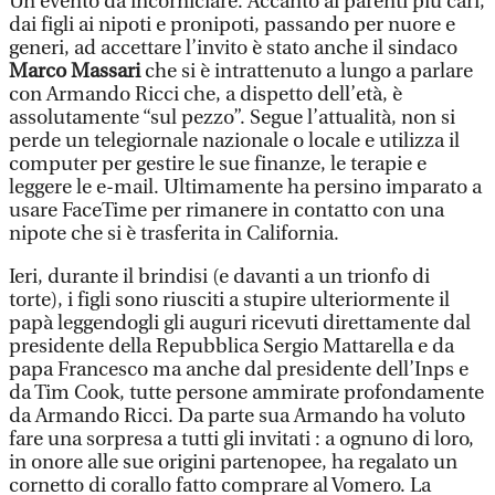
Un evento da incorniciare. Accanto ai parenti più cari,
dai figli ai nipoti e pronipoti, passando per nuore e
generi, ad accettare l’invito è stato anche il sindaco
Marco Massari
che si è intrattenuto a lungo a parlare
con Armando Ricci che, a dispetto dell’età, è
assolutamente “sul pezzo”. Segue l’attualità, non si
perde un telegiornale nazionale o locale e utilizza il
computer per gestire le sue finanze, le terapie e
leggere le e-mail. Ultimamente ha persino imparato a
usare FaceTime per rimanere in contatto con una
nipote che si è trasferita in California.
Ieri, durante il brindisi (e davanti a un trionfo di
torte), i figli sono riusciti a stupire ulteriormente il
papà leggendogli gli auguri ricevuti direttamente dal
presidente della Repubblica Sergio Mattarella e da
papa Francesco ma anche dal presidente dell’Inps e
da Tim Cook, tutte persone ammirate profondamente
da Armando Ricci. Da parte sua Armando ha voluto
fare una sorpresa a tutti gli invitati : a ognuno di loro,
in onore alle sue origini partenopee, ha regalato un
cornetto di corallo fatto comprare al Vomero. La